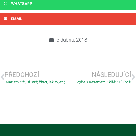
WHATSAPP
EMAIL
5 dubna, 2018
PŘEDCHOZÍ
NÁSLEDUJÍCÍ
„Mariam, užij si svůj život, jak to jen jde. S láskou Pierce…“
Pojďte s Reveniem uklidit Hluboš!