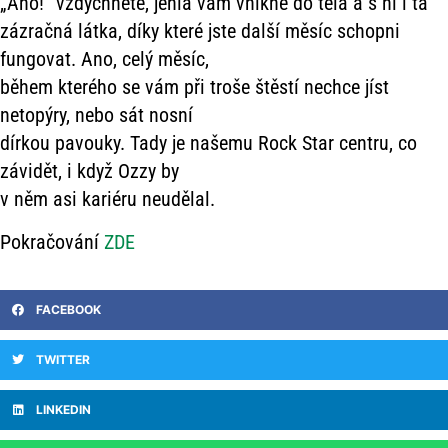
„Ano!“ vzdychnete, jehla vám vnikne do těla a s ní i ta
zázračná látka, díky které jste další měsíc schopni
fungovat. Ano, celý měsíc,
během kterého se vám při troše štěstí nechce jíst
netopýry, nebo sát nosní
dírkou pavouky. Tady je našemu Rock Star centru, co
závidět, i když Ozzy by
v něm asi kariéru neudělal.
Pokračování
ZDE
FACEBOOK
TWITTER
LINKEDIN