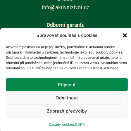
info@aktivnizivot.cz
Odborní garanti:
Prof. MUDr. Eva Kubala Havrdová, CSc.
Spravovat souhlas s cookies
Prim. MUDr. Marta Vachová
Abychom poskytli co nejlepší služby, používáme k ukládání a/nebo
přístupu k informacím o zařízení, technologie jako jsou soubory cookies.
Web provozuje:
Souhlas s těmito technologiemi nám umožní zpracovávat údaje, jako je
chování při procházení nebo jedinečná ID na tomto webu. Nesouhlas nebo
Revenium, z.s. – Hana Potměšilová
odvolání souhlasu může nepříznivě ovlivnit určité vlastnosti a funkce.
Příjmout
Odmítnout
Zobrazit předvolby
Zásady cookies
GDPR