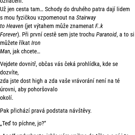
označení.
Už jen cesta tam… Schody do druhého patra dají lidem
s mou fyzičkou vzpomenout na
Stairway
to Heaven
(jet výtahem může znamenat
F..k
Forever
). Při první cestě sem jste trochu
Paranoid
, a to si
můžete říkat
Iron
Man
, jak chcete…
Vejdete dovnitř, občas vás čeká prohlídka, kde se
dozvíte,
zda jste dost high a zda vaše vrávorání není na té
úrovni, aby pohoršovalo
okolí.
Pak přichází pravá podstata návštěvy.
„Teď to píchne, jo?“