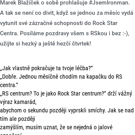
Marek Blažíček o sobě prohlašuje #JsemIronman.
A tak se není co divit, když se jednou za měsíc vydá
vytunit své zázračné schopnosti do Rock Star
Centra. Posíláme pozdravy všem s RSkou i bez :-),
užijte si hezký a ještě hezčí čtvrtek!
„Jak vlastně pokračuje ta tvoje léčba?“
„Dobře. Jednou měsíčně chodím na kapačku do RS
centra.“
„RS centrum? To je jako Rock Star centrum?“ drží vážný
výraz kamarád,
abychom o sekundu později vyprskli smíchy. Jak se nad
tím ale později
zamýšlím, musím uznat, že se nejedná o jalové