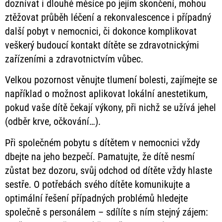
doznívat i dlouhé měsíce po jejím skončení, mohou
ztěžovat průběh léčení a rekonvalescence i případný
další pobyt v nemocnici, či dokonce komplikovat
veškerý budoucí kontakt dítěte se zdravotnickými
zařízeními a zdravotnictvím vůbec.
Velkou pozornost věnujte tlumení bolesti, zajímejte se
například o možnost aplikovat lokální anestetikum,
pokud vaše dítě čekají výkony, při nichž se užívá jehel
(odběr krve, očkování…).
Při společném pobytu s dítětem v nemocnici vždy
dbejte na jeho bezpečí. Pamatujte, že dítě nesmí
zůstat bez dozoru, svůj odchod od dítěte vždy hlaste
sestře. O potřebách svého dítěte komunikujte a
optimální řešení případných problémů hledejte
společně s personálem – sdílíte s ním stejný zájem: