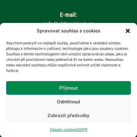
E-mail:
info@aktivnizivot.cz
Spravovat souhlas s cookies
Odborní garanti:
Abychom poskytli co nejlepší služby, používáme k ukládání a/nebo
přístupu k informacím o zařízení, technologie jako jsou soubory cookies.
Prof. MUDr. Eva Kubala Havrdová, CSc.
Souhlas s těmito technologiemi nám umožní zpracovávat údaje, jako je
Prim. MUDr. Marta Vachová
chování při procházení nebo jedinečná ID na tomto webu. Nesouhlas
nebo odvolání souhlasu může nepříznivě ovlivnit určité vlastnosti a
funkce.
Web provozuje:
Revenium, z.s. – Hana Potměšilová
Příjmout
Odmítnout
Zobrazit předvolby
Zásady cookies
GDPR