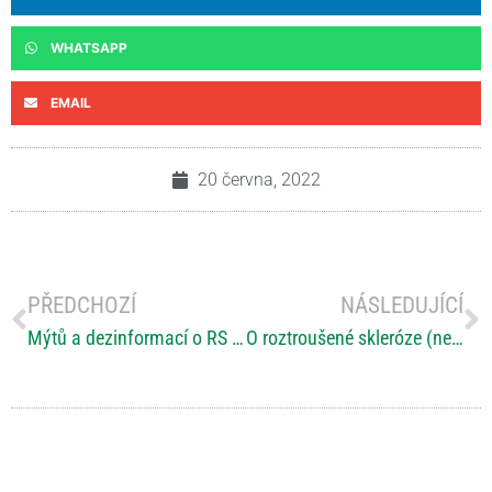
WHATSAPP
EMAIL
20 června, 2022
PŘEDCHOZÍ
NÁSLEDUJÍCÍ
Mýtů a dezinformací o RS je hodně
O roztroušené skleróze (ne)jen pro rodinu