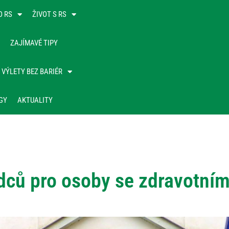
O RS
ŽIVOT S RS
ZAJÍMAVÉ TIPY
VÝLETY BEZ BARIÉR
GY
AKTUALITY
adců pro osoby se zdravotní