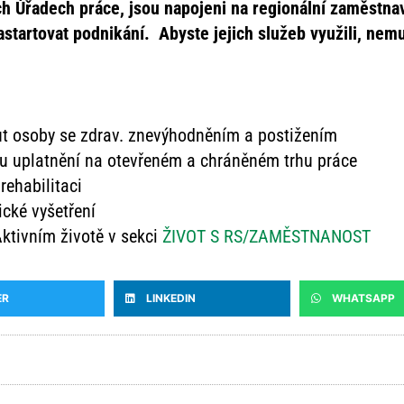
ích Úřadech práce, jsou napojeni na regionální zaměstnav
startovat podnikání. Abyste jejich služeb využili, nemu
tut osoby se zdrav. znevýhodněním a postižením
mu uplatnění na otevřeném a chráněném trhu práce
rehabilitaci
cké vyšetření
Aktivním životě v sekci
ŽIVOT S RS/ZAMĚSTNANOST
ER
LINKEDIN
WHATSAPP