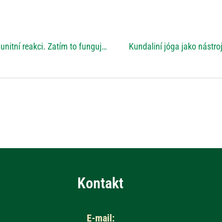
Vědci dokázali zbrzdit přehnanou imunitní reakci. Zatím to funguje u myší.
Kundaliní jóga jako nástr
Kontakt
E-mail: