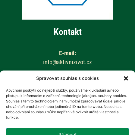
Kontakt
E-mail:
info@aktivnizivot.cz
Spravovat souhlas s cookies
Odborní garanti:
Prof. MUDr. Eva Kubala Havrdová, CSc.
Abychom poskytli co nejlepší služby, používáme k ukládání a/nebo
přístupu k informacím o zařízení, technologie jako jsou soubory cookies.
Prim. MUDr. Marta Vachová
Souhlas s těmito technologiemi nám umožní zpracovávat údaje, jako je
chování při procházení nebo jedinečná ID na tomto webu. Nesouhlas
Web provozuje:
nebo odvolání souhlasu může nepříznivě ovlivnit určité vlastnosti a
funkce.
Revenium, z.s. – Hana Potměšilová
Příjmout