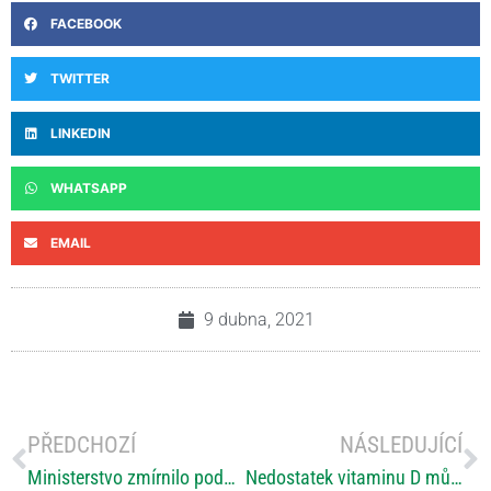
FACEBOOK
TWITTER
LINKEDIN
WHATSAPP
EMAIL
9 dubna, 2021
PŘEDCHOZÍ
NÁSLEDUJÍCÍ
Ministerstvo zmírnilo podmínky pro podání léků na covid-19
Nedostatek vitaminu D může způsobit časný deficit kognitivních funkcí u RS