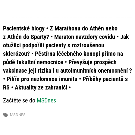
Pacientské blogy • Z Marathonu do Athén nebo
z Athén do Sparty? • Maraton navzdory covidu • Jak
otužilci podpořili pacienty s roztroušenou
sklerózou? • Pěstírna léčebného konopí přímo na
půdě fakultní nemocnice • Převyšuje prospěch
vakcinace její rizika i u autoimunitních onemocnění ?
• Pilíře pro nezlomnou imunitu • Příběhy pacientů s
RS • Aktuality ze zahraničí •
Začtěte se do
MSDnes
MSDNES