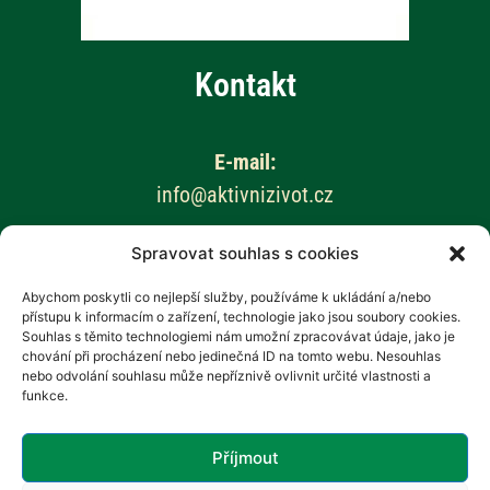
Kontakt
E-mail:
info@aktivnizivot.cz
Spravovat souhlas s cookies
Odborní garanti:
Prof. MUDr. Eva Kubala Havrdová, CSc.
Abychom poskytli co nejlepší služby, používáme k ukládání a/nebo
přístupu k informacím o zařízení, technologie jako jsou soubory cookies.
Prim. MUDr. Marta Vachová
Souhlas s těmito technologiemi nám umožní zpracovávat údaje, jako je
chování při procházení nebo jedinečná ID na tomto webu. Nesouhlas
Web provozuje:
nebo odvolání souhlasu může nepříznivě ovlivnit určité vlastnosti a
funkce.
Revenium, z.s. – Hana Potměšilová
Příjmout