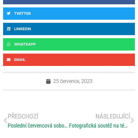
TWITTER
LINKEDIN
WHATSAPP
EMAIL
25 července, 2023
PŘEDCHOZÍ
NÁSLEDUJÍCÍ
Poslední červencová sobota bude patřit Svatoanenským slavnostem
Fotografická soutěž na téma „Také to zvládnu!“