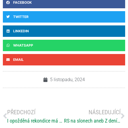
FACEBOOK
TWITTER
LINKEDIN
WHATSAPP
EMAIL
5 listopadu, 2024
PŘEDCHOZÍ
NÁSLEDUJÍCÍ
I opožděná rekondice má své kouzlo
RS na slonech aneb Z deníčku RSrí Lanka 2024 – 2. část (David Weis)