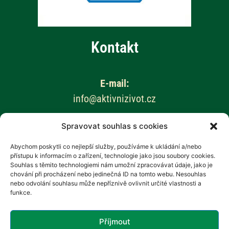
Kontakt
E-mail:
info@aktivnizivot.cz
Spravovat souhlas s cookies
Odborní garanti:
Prof. MUDr. Eva Kubala Havrdová, CSc.
Abychom poskytli co nejlepší služby, používáme k ukládání a/nebo
přístupu k informacím o zařízení, technologie jako jsou soubory cookies.
Prim. MUDr. Marta Vachová
Souhlas s těmito technologiemi nám umožní zpracovávat údaje, jako je
chování při procházení nebo jedinečná ID na tomto webu. Nesouhlas
Web provozuje:
nebo odvolání souhlasu může nepříznivě ovlivnit určité vlastnosti a
funkce.
Revenium, z.s. – Hana Potměšilová
Příjmout