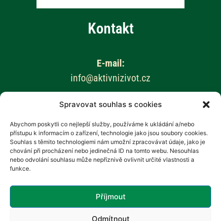
Kontakt
E-mail:
info@aktivnizivot.cz
Spravovat souhlas s cookies
Odborní garanti:
Prof. MUDr. Eva Kubala Havrdová, CSc.
Abychom poskytli co nejlepší služby, používáme k ukládání a/nebo
přístupu k informacím o zařízení, technologie jako jsou soubory cookies.
Prim. MUDr. Marta Vachová
Souhlas s těmito technologiemi nám umožní zpracovávat údaje, jako je
chování při procházení nebo jedinečná ID na tomto webu. Nesouhlas
Web provozuje:
nebo odvolání souhlasu může nepříznivě ovlivnit určité vlastnosti a
funkce.
Revenium, z.s. – Hana Potměšilová
Příjmout
Odmítnout