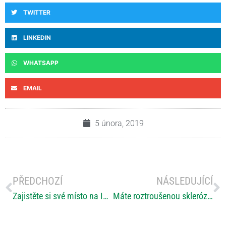
TWITTER
LINKEDIN
WHATSAPP
EMAIL
5 února, 2019
PŘEDCHOZÍ
NÁSLEDUJÍCÍ
Zajistěte si své místo na INSPO: Zbývá už jen polovina vstupenek
Máte roztroušenou sklerózu?