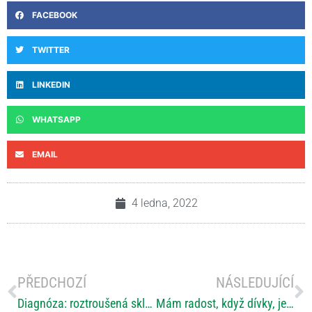
FACEBOOK
TWITTER
LINKEDIN
WHATSAPP
EMAIL
4 ledna, 2022
PŘEDCHOZÍ
NÁSLEDUJÍCÍ
Diagnóza: roztroušená skleróza. Zatím žiju normálně, říká český talent
Mám radost, když dívky, jež jsme léčili, mají děti