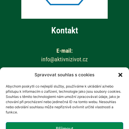
Kontakt
E-mail:
info@aktivnizivot.cz
Spravovat souhlas s cookies
Odborní garanti:
Prof. MUDr. Eva Kubala Havrdová, CSc.
Abychom poskytli co nejlepší služby, používáme k ukládání a/nebo
přístupu k informacím o zařízení, technologie jako jsou soubory cookies.
Prim. MUDr. Marta Vachová
Souhlas s těmito technologiemi nám umožní zpracovávat údaje, jako je
chování při procházení nebo jedinečná ID na tomto webu. Nesouhlas
Web provozuje:
nebo odvolání souhlasu může nepříznivě ovlivnit určité vlastnosti a
funkce.
Revenium, z.s. – Hana Potměšilová
Příjmout