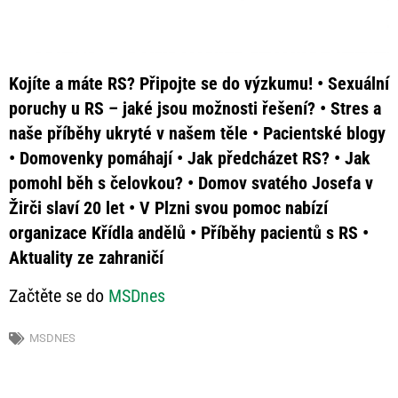
Kojíte a máte RS? Připojte se do výzkumu! • Sexuální
poruchy u RS – jaké jsou možnosti řešení? • Stres a
naše příběhy ukryté v našem těle • Pacientské blogy
• Domovenky pomáhají • Jak předcházet RS? • Jak
pomohl běh s čelovkou? • Domov svatého Josefa v
Žirči slaví 20 let • V Plzni svou pomoc nabízí
organizace Křídla andělů • Příběhy pacientů s RS •
Aktuality ze zahraničí
Začtěte se do
MSDnes
MSDNES