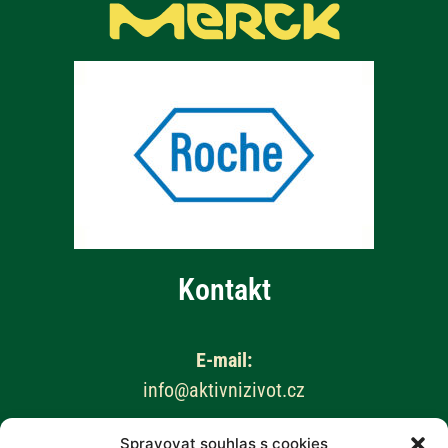
Kontakt
E-mail:
info@aktivnizivot.cz
Spravovat souhlas s cookies