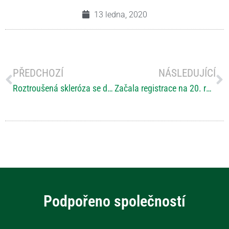
13 ledna, 2020
PŘEDCHOZÍ
NÁSLEDUJÍCÍ
Roztroušená skleróza se dá odhalit dřív
Začala registrace na 20. ročník konference INSPO o technologiích pro osoby se specifickými potřebami
Podpořeno společností