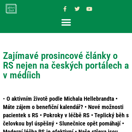
Zajímavé prosincové články o
RS nejen na českých portálech a
v médíich
•
O aktivním životě podle Michala Hellebrandta •
Máte zájem o benefiční kalendář? • Nové možnosti
pacientek s RS • Pokroky v léčbě RS • Teplický běh s
čelovkou byl úspěšný • Slunečnice opět pomáhají •
Moderní léčba RS je efektivní • Naše střeva jsou