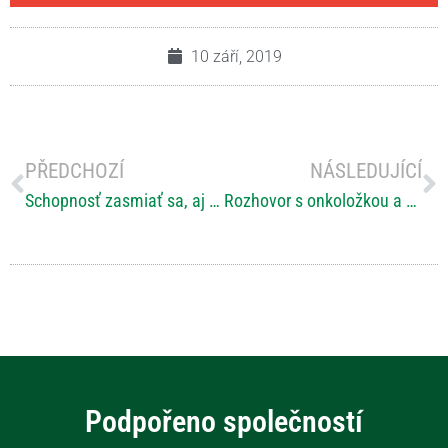
10 září, 2019
PŘEDCHOZÍ
NÁSLEDUJÍCÍ
Schopnosť zasmiať sa, aj keď veci nie sú práve ružové, to považujem za frajerinu.
Rozhovor s onkoložkou a zároveň pacientkou s RS „Upřímnost o vlastní nemoci mi pomohla přenastavit režim“
Podpořeno společností