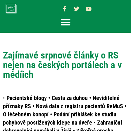
Zajímavé srpnové články o RS
nejen na českých portálech a v
médíich
•
Pacientské blogy • Cesta za duhou • Neviditelné
příznaky RS • Nová data z registru pacientů ReMuS •
O léčebném konopí • Podání přihlášek ke studiu
pohybově postižených klepe na dveře • Zahraniční
dobrovolníci pomáhali v Žirči • Zákeřná ereska,