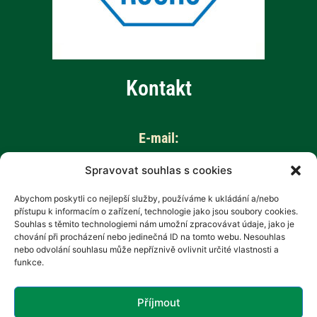
Kontakt
E-mail:
info@aktivnizivot.cz
Spravovat souhlas s cookies
Abychom poskytli co nejlepší služby, používáme k ukládání a/nebo
Odborní garanti:
přístupu k informacím o zařízení, technologie jako jsou soubory cookies.
Prof. MUDr. Eva Kubala Havrdová, CSc.
Souhlas s těmito technologiemi nám umožní zpracovávat údaje, jako je
chování při procházení nebo jedinečná ID na tomto webu. Nesouhlas
Prim. MUDr. Marta Vachová
nebo odvolání souhlasu může nepříznivě ovlivnit určité vlastnosti a
funkce.
Web provozuje:
Revenium, z.s. – Hana Potměšilová
Příjmout