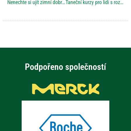
Nenechte si ujít zimní dobrodružství s magazínem VOZKA
Taneční kurzy pro lidi s roztroušenou sklerózou
Podpořeno společností