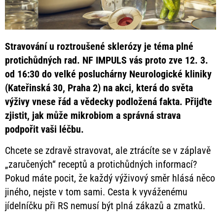
Stravování u roztroušené sklerózy je téma plné
protichůdných rad. NF IMPULS vás proto zve 12. 3.
od 16:30 do velké posluchárny Neurologické kliniky
(Kateřinská 30, Praha 2) na akci, která do světa
výživy vnese řád a vědecky podložená fakta. Přijďte
zjistit, jak může mikrobiom a správná strava
podpořit vaši léčbu.
Chcete se zdravě stravovat, ale ztrácíte se v záplavě
„zaručených“ receptů a protichůdných informací?
Pokud máte pocit, že každý výživový směr hlásá něco
jiného, nejste v tom sami. Cesta k vyváženému
jídelníčku při RS nemusí být plná zákazů a zmatků.