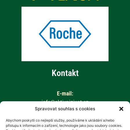
Kontakt
E-mail:
info@aktivnizivot.cz
Spravovat souhlas s cookies
Odborní garanti:
Abychom poskytli co nejlepší služby, používáme k ukládání a/nebo
přístupu k informacím o zařízení, technologie jako jsou soubory cookies.
Prof. MUDr. Eva Kubala Havrdová, CSc.