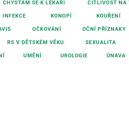
CHYSTÁM SE K LÉKAŘI
CITLIVOST NA
INFEKCE
KONOPÍ
KOUŘENÍ
AVIS
OČKOVÁNÍ
OČNÍ PŘÍZNAKY
RS V DĚTSKÉM VĚKU
SEXUALITA
NÍ
UMĚNÍ
UROLOGIE
ÚNAVA