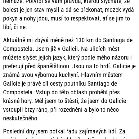
nemůže. Potvrdí se vám pravda, kterou slýcháte, že
bolest je jen stav mysli a dá se překonat, mozek vydá
pokyn a nohy jdou, musí to respektovat, ať se jim to
líbí, či ne.
Aktuálně mi zbývá méně než 130 km do Santiaga de
Compostela. Jsem již v Galicii. Na ulicích měst
můžete slyšet jejich jazyk, který podle mého názoru i
preferují před španělštinou. Jsou na to hrdí. Galicie je
známá svou výbornou kuchyní. Hlavním městem
Galície je právě cíl cesty poutníku Santiago de
Compostela. Vstup do této oblasti proběhl přes
krásné hory. Měl jsem to štěstí, že jsem do Galicie
vstoupil brzy ráno, při rozednění a bylo to něco
neskutečného.
Poslední dny jsem potkal řadu zajímavých lidí. Za