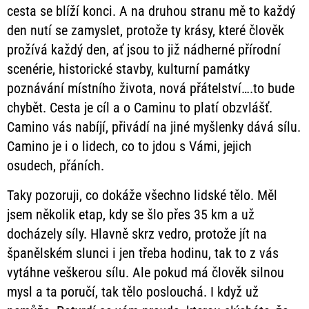
cesta se blíží konci. A na druhou stranu mě to každý
den nutí se zamyslet, protože ty krásy, které člověk
prožívá každý den, ať jsou to již nádherné přírodní
scenérie, historické stavby, kulturní památky
poznávání místního života, nová přátelství….to bude
chybět. Cesta je cíl a o Caminu to platí obzvlášť.
Camino vás nabíjí, přivádí na jiné myšlenky dává sílu.
Camino je i o lidech, co to jdou s Vámi, jejich
osudech, přáních.
Taky pozoruji, co dokáže všechno lidské tělo. Měl
jsem několik etap, kdy se šlo přes 35 km a už
docházely síly. Hlavně skrz vedro, protože jít na
španělském slunci i jen třeba hodinu, tak to z vás
vytáhne veškerou sílu. Ale pokud má člověk silnou
mysl a ta poručí, tak tělo poslouchá. I když už