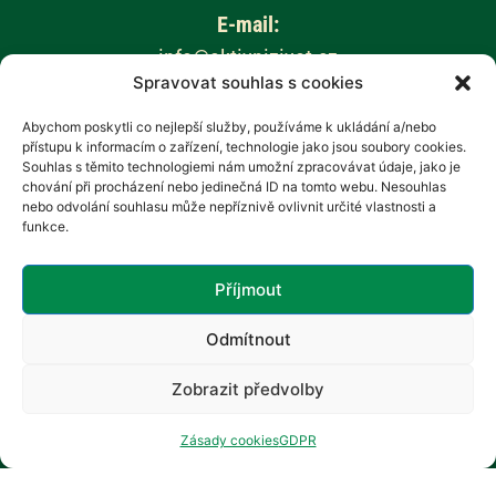
E-mail:
info@aktivnizivot.cz
Spravovat souhlas s cookies
Odborní garanti:
Abychom poskytli co nejlepší služby, používáme k ukládání a/nebo
přístupu k informacím o zařízení, technologie jako jsou soubory cookies.
Prof. MUDr. Eva Kubala Havrdová, CSc.
Souhlas s těmito technologiemi nám umožní zpracovávat údaje, jako je
Prim. MUDr. Marta Vachová
chování při procházení nebo jedinečná ID na tomto webu. Nesouhlas
nebo odvolání souhlasu může nepříznivě ovlivnit určité vlastnosti a
funkce.
Web provozuje:
Revenium, z.s. – Hana Potměšilová
Příjmout
Odmítnout
Zobrazit předvolby
Zásady cookies
GDPR