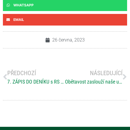
WHATSAPP
EMAIL
26 června, 2023
PŘEDCHOZÍ
NÁSLEDUJÍCÍ
7. ZÁPIS DO DENÍKU s RS do Santiaga de Compostela – Santiago na dohled (Radomíra Charvátová)
Obětavost zaslouží naše uznání. Nominujte Pečující roku 2023