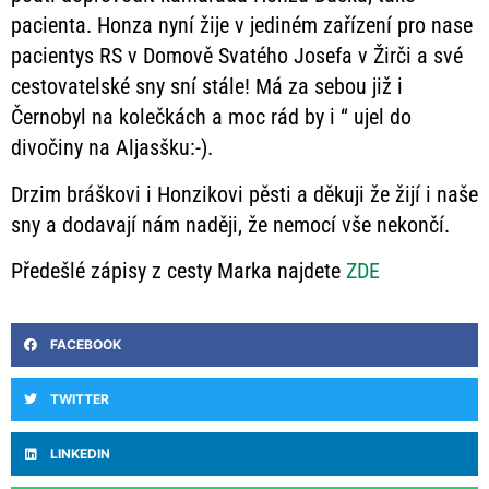
pacienta. Honza nyní žije v jediném zařízení pro nase
pacientys RS v Domově Svatého Josefa v Žirči a své
cestovatelské sny sní stále! Má za sebou již i
Černobyl na kolečkách a moc rád by i “ ujel do
divočiny na Aljasšku:-).
Drzim bráškovi i Honzikovi pěsti a děkuji že žijí i naše
sny a dodavají nám naději, že nemocí vše nekončí.
Předešlé zápisy z cesty Marka najdete
ZDE
FACEBOOK
TWITTER
LINKEDIN