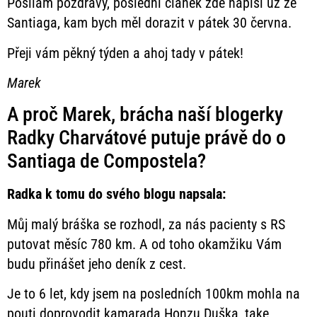
Posílám pozdravy, poslední článek zde napíši už ze
Santiaga, kam bych měl dorazit v pátek 30 června.
Přeji vám pěkný týden a ahoj tady v pátek!
Marek
A proč Marek, brácha naší blogerky
Radky Charvátové putuje právě do o
Santiaga de Compostela?
Radka
k tomu do svého blogu napsala:
Můj malý bráška se rozhodl, za nás pacienty s RS
putovat měsíc 780 km. A od toho okamžiku Vám
budu přinášet jeho deník z cest.
Je to 6 let, kdy jsem na posledních 100km mohla na
pouti doprovodit kamarada Honzu Duška, take