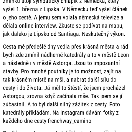
zmínku stojí sympatický chlapík z Německa, který
vyšel 1. března z Lipska. V Německu teď vyšel článek
o jeho cestě. A jemu sem volala německá televize a
dělala online interview. Zkuste se podívat na mapu,
jak daleko je Lipsko od Santiaga. Neskutečný výkon.
Cesta mě předešlé dny vedla přes krásná města a rád
bych zde zmínil nádherné katedrály a to v městě Leon
a následně i v městě Astorga. Jsou to impozantní
stavby. Pro mnohé poutníky je to možnost, zajít na
tak krásném místě na mši, a nabrat další sílu do
cesty i do života. Já měl to štěstí, že jsem procházel
Astorgou, zrovna když začínala mše. Tak jsem se jí
zúčastnil. A to byl další silný zážitek z cesty. Foto
katedrály přikládám. Na instagram dávám fotky z
každého dne cesty frenchway_camino