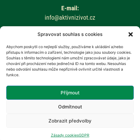
E-mail:
info@aktivnizivot.cz
Spravovat souhlas s cookies
Odborní garanti:
Prof. MUDr. Eva Kubala Havrdová, CSc.
Abychom poskytli co nejlepší služby, používáme k ukládání a/nebo
přístupu k informacím o zařízení, technologie jako jsou soubory cookies.
Prim. MUDr. Marta Vachová
Souhlas s těmito technologiemi nám umožní zpracovávat údaje, jako je
chování při procházení nebo jedinečná ID na tomto webu. Nesouhlas
Web provozuje:
nebo odvolání souhlasu může nepříznivě ovlivnit určité vlastnosti a
funkce.
Revenium, z.s. – Hana Potměšilová
Příjmout
Odmítnout
Zobrazit předvolby
Zásady cookies
GDPR