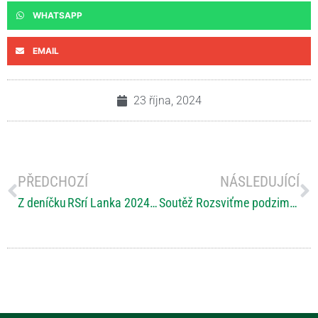
WHATSAPP
EMAIL
23 října, 2024
PŘEDCHOZÍ
NÁSLEDUJÍCÍ
Z deníčku RSrí Lanka 2024 – 1.část (David Weis)
Soutěž Rozsviťme podzim 2024