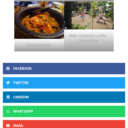
Relax v restauraci u pláže –
Petra s Petrou
Mořské speciality
FACEBOOK
TWITTER
LINKEDIN
WHATSAPP
EMAIL