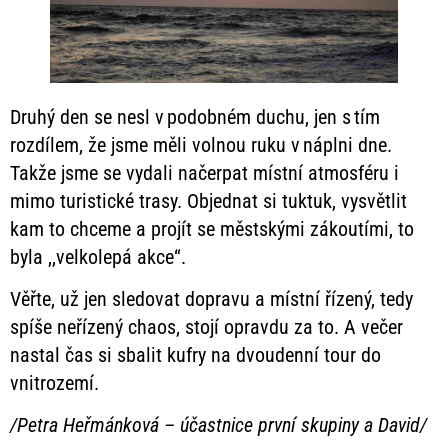
Druhý den se nesl v podobném duchu, jen s tím
rozdílem, že jsme měli volnou ruku v náplni dne.
Takže jsme se vydali načerpat místní atmosféru i
mimo turistické trasy. Objednat si tuktuk, vysvětlit
kam to chceme a projít se městskými zákoutími, to
byla ,,velkolepá akce“.
Věřte, už jen sledovat dopravu a místní řízený, tedy
spíše neřízený chaos, stojí opravdu za to. A večer
nastal čas si sbalit kufry na dvoudenní tour do
vnitrozemí.
/Petra Heřmánková – účastnice první skupiny a David/