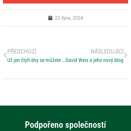
22 října, 2024
PŘEDCHOZÍ
NÁSLEDUJÍCÍ
Už jen čtyři dny se můžete registrovat na konferenci „O roztroušené skleróze (ne)jen pro rodinu“
David Weis a jeho nový blog
Podpořeno společností