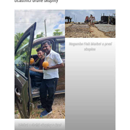
Účastníci druhé skupiny
Negombo Fish Market a první
skupina
Michal z druhé skupiny a Ravi