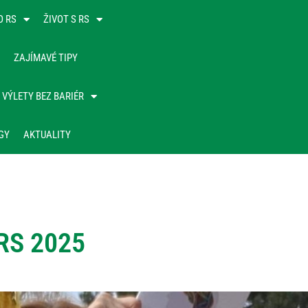
O RS
ŽIVOT S RS
ZAJÍMAVÉ TIPY
VÝLETY BEZ BARIÉR
GY
AKTUALITY
RS 2025