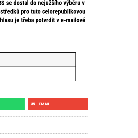
S se dostal do nejužšího výběru v
ostředků pro tuto celorepublikovou
lasu je třeba potvrdit v e-mailové
EMAIL