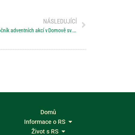
NÁSLEDUJÍCÍ
Advent pro Domovenku: První ročník adventních akcí v Domově sv. Josefa
Domů
Informace o RS
Život s RS