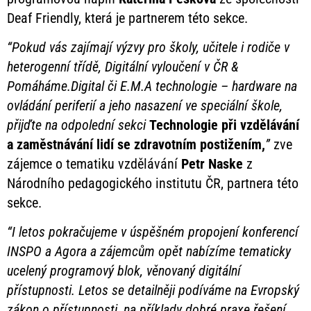
Deaf Friendly, která je partnerem této sekce.
“Pokud vás zajímají výzvy pro školy, učitele i rodiče v
heterogenní třídě, Digitální vyloučení v ČR &
Pomáháme.Digital či E.M.A technologie – hardware na
ovládání periferií a jeho nasazení ve speciální škole,
přijďte na odpolední sekci
Technologie při vzdělávání
a zaměstnávání lidí se zdravotním postižením,
”
zve
zájemce o tematiku vzdělávání
Petr Naske
z
Národního pedagogického institutu ČR, partnera této
sekce.
“I letos pokračujeme v úspěšném propojení konferencí
INSPO a Agora a zájemcům opět nabízíme tematicky
ucelený programový blok, věnovaný digitální
přístupnosti. Letos se detailněji podíváme na Evropský
zákon o přístupnosti, na příklady dobré praxe řešení