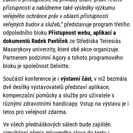
přístupnosti a nabídneme také výsledky výzkumu
veřejného ochránce práv v oblasti přístupnosti
veřejných budov a služeb,”
představuje program třetího
odpoledního bloku
Přístupnost webu, aplikací a
dokumentů
Radek Pavlíček
ze Střediska Teiresiás
Masarykovy univerzity, které obě akce organizuje.
Partnerem podzimní Agory a tohoto programového
bloku je společnost Deloitte.
Součástí konference je i
výstavní část
, v níž bezmála
dvě desítky vystavovatelů představí aplikace,
kompenzační pomůcky a služby pro uživatele s
různými zdravotními handicapy. Vstup na výstavu je i
letos pro veřejnost zdarma.
Ve všech přednáškových sálech bude zajištěn
simultánní přepis mluveného slova do textu i