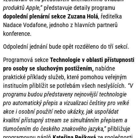
produktů Apple,”
představuje detaily programu
dopolední plenární sekce Zuzana Holá
, ředitelka
Nadace Vodafone, jednoho z hlavních partnerů
konference.
Odpolední jednání bude opět rozděleno do tří sekcí.
Programová sekce
Technologie v oblasti přístupnosti
pro osoby se sluchovým postižením,
nabídne
praktické příklady služeb, které pomohou veřejným
institucím přiblížit se potřebám všech neslyšících.
“V
programu budou představeny nejnovější technologie
pro automatický přepis a vizualizaci češtiny pro velké
akce i osobní použití nebo ukázky, jak uspořádat
kvalitní přístupný stream se simultánním přepisem a
tlumočením do českého znakového jazyka,”
přibližuje
programovou náplň
Kateřina Pešková
ze společnosti