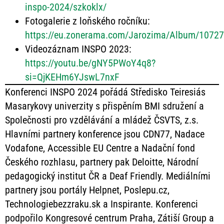
inspo-2024/szkoklx/
Fotogalerie z loňského ročníku:
https://eu.zonerama.com/Jarozima/Album/1072
Videozáznam INSPO 2023:
https://youtu.be/gNY5PWoY4q8?
si=QjKEHm6YJswL7nxF
Konferenci INSPO 2024 pořádá Středisko Teiresiás
Masarykovy univerzity s přispěním BMI sdružení a
Společnosti pro vzdělávání a mládež ČSVTS, z.s.
Hlavními partnery konference jsou CDN77, Nadace
Vodafone, Accessible EU Centre a Nadační fond
Českého rozhlasu, partnery pak Deloitte, Národní
pedagogický institut ČR a Deaf Friendly. Mediálními
partnery jsou portály Helpnet, Poslepu.cz,
Technologiebezzraku.sk a Inspirante. Konferenci
podpořilo Kongresové centrum Praha, Zátiší Group a