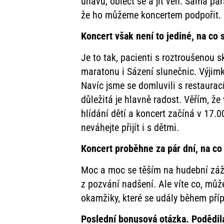
únavu, obléct se a jít ven. Sama pa
že ho můžeme koncertem podpořit.
Koncert však není to jediné, na co 
Je to tak, pacienti s roztroušenou 
maratonu i Sázení slunečnic. Výjimk
Navíc jsme se domluvili s restaurac
důležitá je hlavně radost. Věřím, ž
hlídání dětí a koncert začíná v 17.0
neváhejte přijít i s dětmi.
Koncert proběhne za pár dní, na co 
Moc a moc se těším na hudební zážite
z pozvání nadšení. Ale víte co, můž
okamžiky, které se udály během pří
Poslední bonusová otázka. Podědila