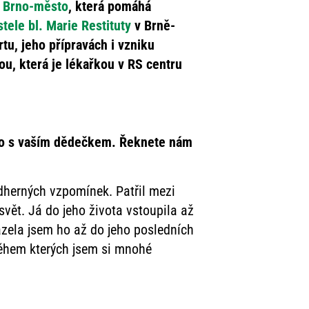
 Brno-město
, která pomáhá
tele bl. Marie Restituty
v Brně-
u, jeho přípravách i vzniku
u, která je lékařkou v RS centru
jeno s vaším dědečkem. Řeknete nám
dherných vzpomínek. Patřil mezi
vět. Já do jeho života vstoupila až
zela jsem ho až do jeho posledních
během kterých jsem si mnohé