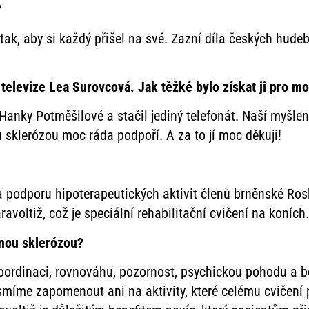
?
ak, aby si každý přišel na své. Zazní díla českých hudeb
televize Lea Surovcová. Jak těžké bylo získat ji pro 
nky Potměšilové a stačil jediný telefonát. Naší myšlen
u sklerózou moc ráda podpoří. A za to jí moc děkuji!
 podporu hipoterapeutických aktivit členů brněnské Ros
avoltiž, což je speciální rehabilitační cvičení na koních
nou sklerózou?
oordinaci, rovnováhu, pozornost, psychickou pohodu a 
smíme zapomenout ani na aktivity, které celému cvičení 