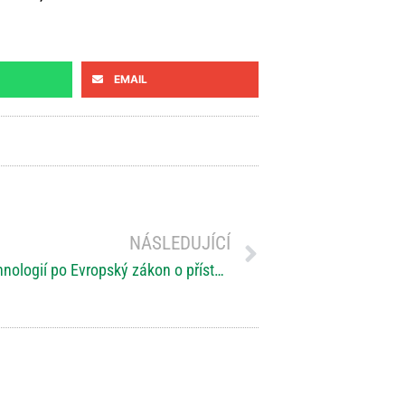
EMAIL
NÁSLEDUJÍCÍ
INSPO 2024: Od asistivních technologií po Evropský zákon o přístupnosti