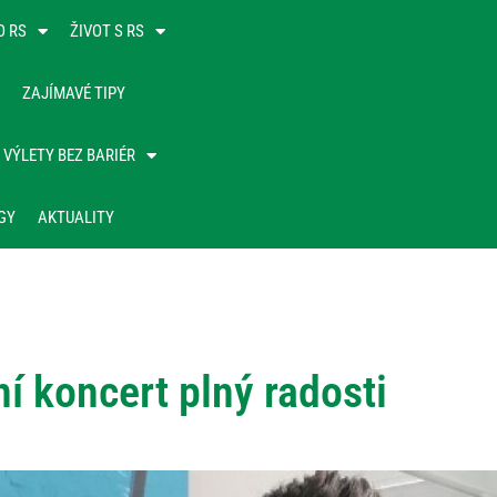
O RS
ŽIVOT S RS
ZAJÍMAVÉ TIPY
VÝLETY BEZ BARIÉR
GY
AKTUALITY
í koncert plný radosti