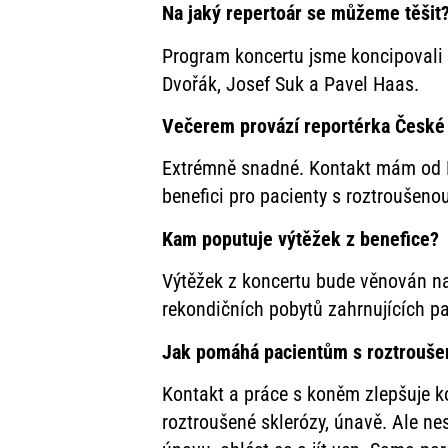
Na jaký repertoár se můžeme těšit
Program koncertu jsme koncipovali t
Dvořák, Josef Suk a Pavel Haas.
Večerem provází reportérka České 
Extrémně snadné. Kontakt mám od Ha
benefici pro pacienty s roztroušeno
Kam poputuje výtěžek z benefice?
Výtěžek z koncertu bude věnován na
rekondičních pobytů zahrnujících par
Jak pomáhá pacientům s roztrouše
Kontakt a práce s koněm zlepšuje k
roztroušené sklerózy, únavě. Ale ne