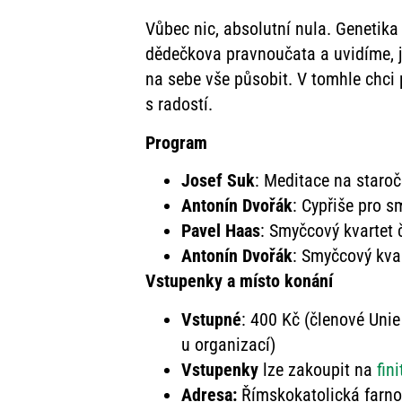
Vůbec nic, absolutní nula. Genetika 
dědečkova pravnoučata a uvidíme, ja
na sebe vše působit. V tomhle chci p
s radostí.
Program
Josef Suk
: Meditace na staroč
Antonín Dvořák
: Cypřiše pro s
Pavel Haas
: Smyčcový kvartet č
Antonín Dvořák
: Smyčcový kvar
Vstupenky a místo konání
Vstupné
: 400 Kč (členové Unie
u organizací)
Vstupenky
lze zakoupit na
fin
Adresa:
Římskokatolická farnos