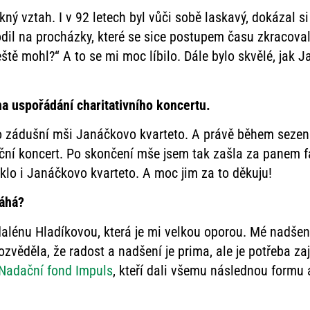
ný vztah. I v 92 letech byl vůči sobě laskavý, dokázal si
dil na procházky, které se sice postupem času zkracovaly
eště mohl?“ A to se mi moc líbilo. Dále bylo skvělé, jak 
a uspořádání charitativního koncertu.
o zádušní mši Janáčkovo kvarteto. A právě během sezení
ní koncert. Po skončení mše jsem tak zašla za panem fa
eklo i Janáčkovo kvarteto. A moc jim za to děkuju!
máhá?
alénu Hladíkovou, která je mi velkou oporou. Mé nadšen
ozvěděla, že radost a nadšení je prima, ale je potřeba zaj
Nadační fond Impuls
, kteří dali všemu následnou formu 