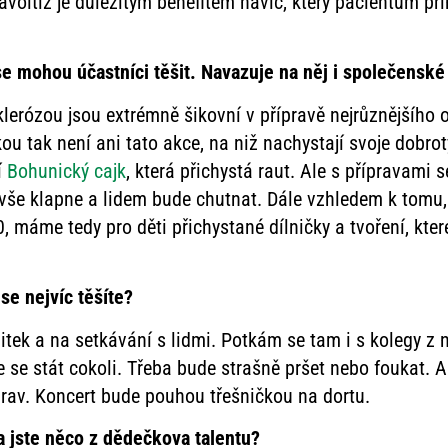
ravoltiž je důležitým benefitem navíc, který pacientům p
se mohou účastníci těšit. Navazuje na něj i společenské
sklerózou jsou extrémně šikovní v přípravě nejrůznějšího 
ou tak není ani tato akce, na niž nachystají svoje dobr
í
Bohunický cajk
, která přichystá raut. Ale s přípravami
e vše klapne a lidem bude chutnat. Dále vzhledem k tomu
0, máme tedy pro děti přichystané dílničky a tvoření, kte
se nejvíc těšíte?
k a na setkávání s lidmi. Potkám se tam i s kolegy z naší
e se stát cokoli. Třeba bude strašně pršet nebo foukat.
prav. Koncert bude pouhou třešničkou na dortu.
 jste něco z dědečkova talentu?