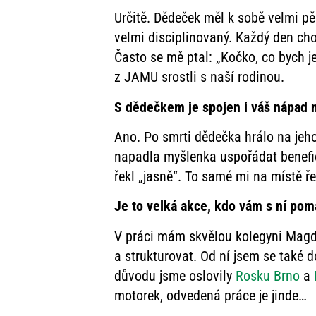
Určitě. Dědeček měl k sobě velmi pěk
velmi disciplinovaný. Každý den cho
Často se mě ptal: „Kočko, co bych j
z JAMU srostli s naší rodinou.
S dědečkem je spojen i váš nápad n
Ano. Po smrti dědečka hrálo na jeh
napadla myšlenka uspořádat benefič
řekl „jasně“. To samé mi na místě ř
Je to velká akce, kdo vám s ní po
V práci mám skvělou kolegyni Magd
a strukturovat. Od ní jsem se také d
důvodu jsme oslovily
Rosku Brno
a
motorek, odvedená práce je jinde…