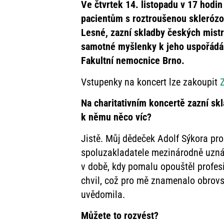
Ve čtvrtek 14. listopadu v 17 hodi
pacientům s roztroušenou sklerózo
Lesné, zazní skladby českých mistr
samotné myšlenky k jeho uspořádání
Fakultní nemocnice Brno.
Vstupenky na koncert lze zakoupit
Na charitativním koncertě zazní s
k němu něco víc?
Jistě. Můj dědeček Adolf Sýkora p
spoluzakladatele mezinárodně uznáv
v době, kdy pomalu opouštěl profes
chvil, což pro mě znamenalo obrovs
uvědomila.
Můžete to rozvést?