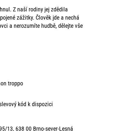
nul. Z naší rodiny jej zdědila
pojené zážitky. Člověk jde a nechá
ovci a nerozumíte hudbě, dělejte vše
non troppo
slevový kód k dispozici
895/13, 638 00 Brno-sever-Lesná