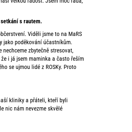
řináší velkou radost. Jsem moc ráda,
 setkání s rautem.
občerstvení. Viděli jsme to na MaRS
oty jako poděkování účastníkům.
 se nechceme zbytečně stresovat,
, že i já jsem maminka a často řeším
rého se ujmou lidé z ROSKy. Proto
 kliniky a přáteli, kteří byli
 Ale nic nám nevezme skvělé