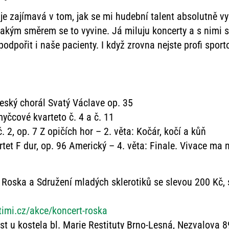
je zajímavá v tom, jak se mi hudební talent absolutně vyh
kým směrem se to vyvine. Já miluju koncerty a s nimi s
odpořit i naše pacienty. I když zrovna nejste profi sport
eský chorál Svatý Václave op. 35
myčcové kvarteto č. 4 a č. 11
. 2, op. 7 Z opičích hor – 2. věta: Kočár, kočí a kůň
tet F dur, op. 96 Americký – 4. věta: Finale. Vivace ma 
 Roska a Sdružení mladých sklerotiků se slevou 200 Kč, 
itimi.cz/akce/koncert-roska
t u kostela bl. Marie Restituty Brno-Lesná, Nezvalova 