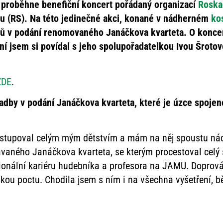
n proběhne benefiční koncert pořádaný organizací
Roska
u (RS). Na této jedinečné akci, konané v nádherném
kos
ů v podání renomovaného Janáčkova kvarteta. O koncert
 jsem si povídal s jeho spolupořadatelkou Ivou Šrotovo
ZDE
.
kladby v podání Janáčkova kvarteta, které je úzce spo
rostupoval celým mým dětstvím a mám na něj spoustu ná
aného Janáčkova kvarteta, se kterým procestoval celý s
ionální kariéru hudebníka a profesora na JAMU. Doprová
kou poctu. Chodila jsem s ním i na všechna vyšetření, 