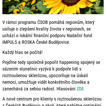
V rámci programu ČSOB pomáhá regionům, který
usiluje o zlepšení kvality života v regionech, se
uchází o lokální finanční podporu Nadační fond
IMPULS a ROSKA České Budějovice.
Každý hlas se počítá!
Pojďme tedy společně popořit happening spojený se
sázením slunečnic vyzývá k podpoře lidí s
roztroušenou sklerózou, upozorňuje na úskalí
nemoci, umožňuje vidět konkrétního člověka a
zanechává za sebou radost. Hlasování
ZDE
A nové centrum pro klienty s roztroušenou sklerózou
z Českých Budějovic a okolí, které nabídne optimální