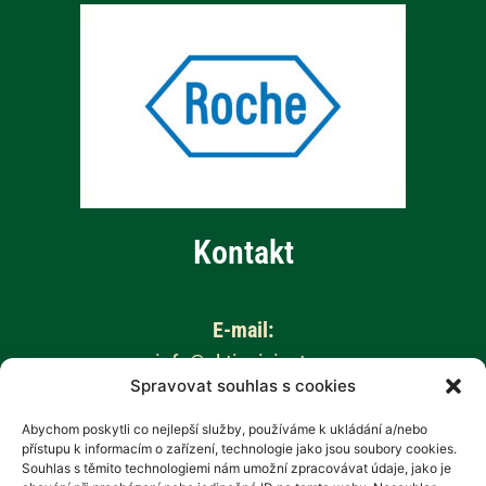
Kontakt
E-mail:
info@aktivnizivot.cz
Spravovat souhlas s cookies
Odborní garanti:
Abychom poskytli co nejlepší služby, používáme k ukládání a/nebo
přístupu k informacím o zařízení, technologie jako jsou soubory cookies.
Prof. MUDr. Eva Kubala Havrdová, CSc.
Souhlas s těmito technologiemi nám umožní zpracovávat údaje, jako je