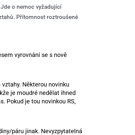
 Jde o nemoc vyžadující
vztahů. Přítomnost roztroušené
esem vyrovnání se s nově
á vztahy. Některou novinku
Takže je moudré nedělat ihned
as. Pokud je tou novinkou RS,
diny/páru jinak. Nevyzpytatelná