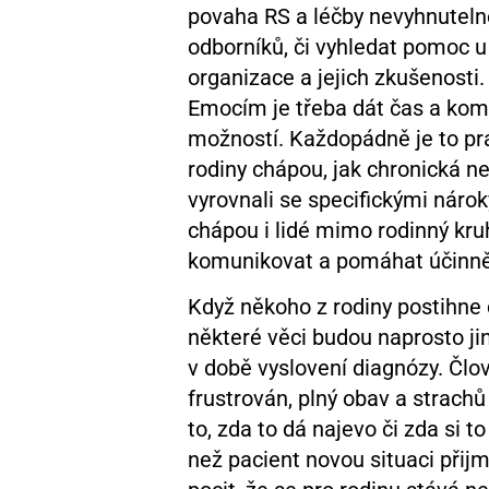
povaha RS a léčby nevyhnuteln
odborníků, či vyhledat pomoc 
organizace a jejich zkušenosti
Emocím je třeba dát čas a komun
možností. Každopádně je to pr
rodiny chápou, jak chronická n
vyrovnali se specifickými náro
chápou i lidé mimo rodinný kru
komunikovat a pomáhat účinně
Když někoho z rodiny postihne 
některé věci budou naprosto jina
v době vyslovení diagnózy. Člov
frustrován, plný obav a strachů
to, zda to dá najevo či zda si 
než pacient novou situaci přijm