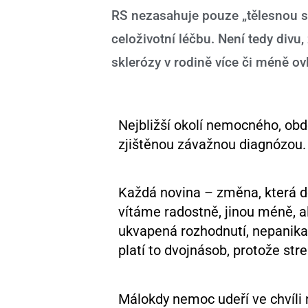
RS nezasahuje pouze „tělesnou sc
celoživotní léčbu. Není tedy div
sklerózy v rodině více či méně ov
Nejbližší okolí nemocného, o
zjištěnou závažnou diagnózou.
Každá novina – změna, která do
vítáme radostně, jinou méně, a
ukvapená rozhodnutí, nepanikaři
platí to dvojnásob, protože str
Málokdy nemoc udeří ve chvíli 