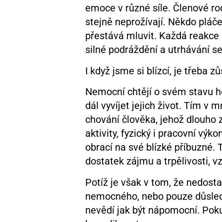
emoce v různé síle. Členové ro
stejně neprožívají. Někdo pláče
přestává mluvit. Každá reakce 
silné podráždění a utrhávání s
I když jsme si blízcí, je třeba
Nemocní chtějí o svém stavu hov
dál vyvíjet jejich život. Tím 
chování člověka, jehož dlouho 
aktivity, fyzický i pracovní vý
obrací na své blízké příbuzné.
dostatek zájmu a trpělivosti, v
Potíž je však v tom, že nedost
nemocného, nebo pouze důsledk
nevědí jak být nápomocní. Poku