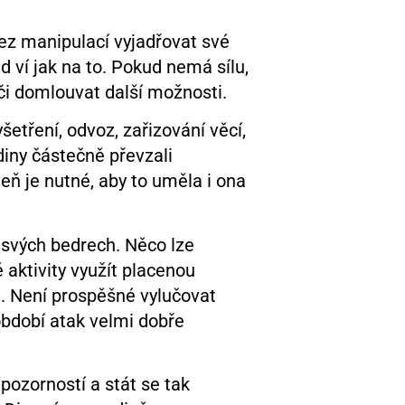
bez manipulací vyjadřovat své
 ví jak na to. Pokud nemá sílu,
či domlouvat další možnosti.
etření, odvoz, zařizování věcí,
diny částečně převzali
eň je nutné, aby to uměla i ona
 svých bedrech. Něco lze
 aktivity využít placenou
i. Není prospěšné vylučovat
období atak velmi dobře
pozorností a stát se tak