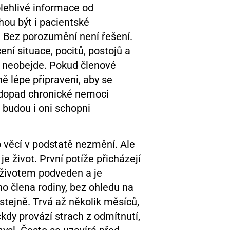
lehlivé informace od
ou být i pacientské
. Bez porozumění není řešení.
ní situace, pocitů, postojů a
e neobejde. Pokud členové
ě lépe připraveni, aby se
c dopad chronické nemoci
 budou i oni schopni
 věcí v podstatě nezmění. Ale
e život. První potíže přicházejí
t životem podveden a je
ho člena rodiny, bez ohledu na
stejně. Trvá až několik měsíců,
ckdy provází strach z odmítnutí,