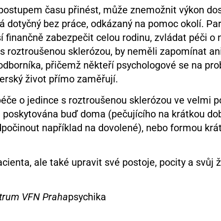
postupem času přinést, může znemožnit výkon d
á dotyčný bez práce, odkázaný na pomoc okolí. Par
finančně zabezpečit celou rodinu, zvládat péči o 
 s roztroušenou sklerózou, by neměli zapomínat ani
odborníka, přičemž někteří psychologové se na pr
nerský život přímo zaměřují.
éče o jedince s roztroušenou sklerózou ve velmi p
je poskytována buď doma (pečujícího na krátkou do
dpočinout například na dovolené), nebo formou krá
ienta, ale také upravit své postoje, pocity a svůj ž
ntrum VFN Praha
psychika