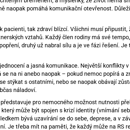
 nechtěným břemenem, a myšlenky, že život nemá sm
ině naopak pomáhá komunikační otevřenost. Důležitá
pacienti, tak zdraví blízcí. Všichni musí připustit, 
tnerských vztahů. Každý člen rodiny má své tempo
 popření, druhý už nabral sílu a je ve fázi řešení. 
jednocení a jasná komunikace. Největší konflikty v 
á se na ni anebo naopak – pokud nemoc popírá a zn
 se stýkat s ostatními, nebo se naopak obávají zůsta
občas náladoví.
 představuje pro nemocného možnost nutnosti pře
který může být spojen s krizí identity (vnímání se
sledkem bývá uzavírání se do sebe, deprese, a v 
í. Je třeba mít na paměti, že každý může na RS rea