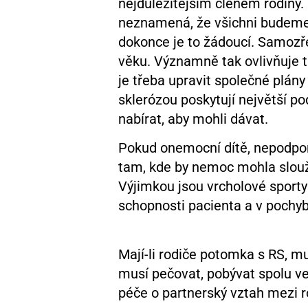
nejdůležitějším členem rodiny. 
neznamená, že všichni budeme v
dokonce je to žádoucí. Samozře
věku. Významně tak ovlivňuje 
je třeba upravit společné plány 
sklerózou poskytují největší p
nabírat, aby mohli dávat.
Pokud onemocní dítě, nepodporu
tam, kde by nemoc mohla slouži
Výjimkou jsou vrcholové sporty
schopnosti pacienta a v pochyb
Mají-li rodiče potomka s RS, mu
musí pečovat, pobývat spolu ve 
péče o partnerský vztah mezi r