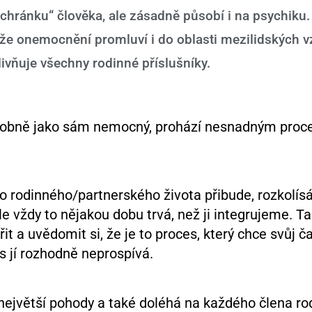
hránku“ člověka, ale zásadně působí i na psychiku.
u, že onemocnění promluví i do oblasti mezilidských 
livňuje všechny rodinné příslušníky.
bdobně jako sám nemocný, prohází nesnadným proc
 rodinného/partnerského života přibude, rozkolís
le vždy to nějakou dobu trvá, než ji integrujeme. 
t a uvědomit si, že je to proces, který chce svůj č
es jí rozhodně neprospívá.
největší pohody a také doléhá na každého člena ro