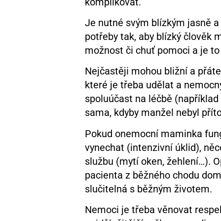
komplikovat.
Je nutné svým blízkým jasně a b
potřeby tak, aby blízký člověk
možnost či chuť pomoci a je t
Nejčastěji mohou bližní a přáte
které je třeba udělat a nemocn
spoluúčast na léčbě (například
sama, kdyby manžel nebyl přít
Pokud onemocní maminka fungují
vynechat (intenzivní úklid), ně
službu (mytí oken, žehlení…). 
pacienta z běžného chodu domác
slučitelná s běžným životem.
Nemoci je třeba věnovat respek