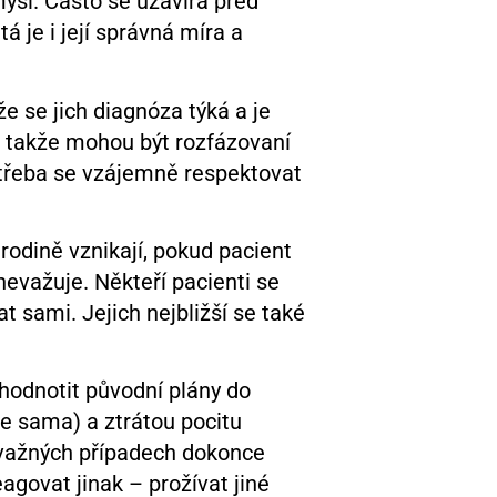
ysl. Často se uzavírá před
 je i její správná míra a
že se jich diagnóza týká a je
, takže mohou být rozfázovaní
Je třeba se vzájemně respektovat
rodině vznikají, pokud pacient
evažuje. Někteří pacienti se
t sami. Jejich nejbližší se také
hodnotit původní plány do
be sama) a ztrátou pocitu
závažných případech dokonce
govat jinak – prožívat jiné