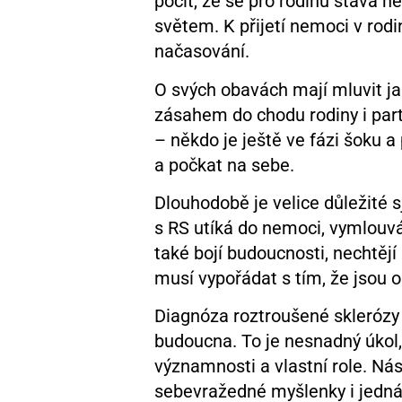
pocit, že se pro rodinu stává
světem. K přijetí nemoci v rod
načasování.
O svých obavách mají mluvit jak 
zásahem do chodu rodiny i par
– někdo je ještě ve fázi šoku a
a počkat na sebe.
Dlouhodobě je velice důležité s
s RS utíká do nemoci, vymlouv
také bojí budoucnosti, nechtějí
musí vypořádat s tím, že jsou 
Diagnóza roztroušené sklerózy
budoucna. To je nesnadný úkol, 
významnosti a vlastní role. Ná
sebevražedné myšlenky i jednán