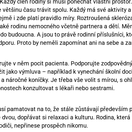
Každý člen rodiny si musí ponechat vlastní prostor
ětšinu času trávit spolu. Každý má své aktivity a
jmě i zde platí pravidlo míry. Roztroušená skleróz
také rodinu nemocného včetně partnera a dětí. Mě
do budoucna. A jsou to právě rodinní příslušníci, kt
odporu. Proto by neměli zapomínat ani na sebe a z
jte v něm pocit pacienta. Podporujte zodpovědný 
t jako výmluva – například k vynechání školní doc
 a náročné koníčky. Je třeba vše volit s mírou, s 
nostech konzultovat s lékaři nebo sestrami.
sí pamatovat na to, že stále zůstávají především p
dvou, dopřávat si relaxaci a kulturu. Rodina, kter
odiči, nepřinese prospěch nikomu.