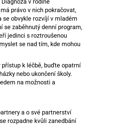
. Diagnóza v rodině
 má právo v nich pokračovat,
a se obvykle rozvíjí v mladém
ní se zaběhnutý denní program,
eří jedinci s roztroušenou
amyslet se nad tím, kde mohou
přístup k léčbě, buďte opatrní
házky nebo ukončení školy.
ohledem na možnosti a
artnery a o své partnerství
á se rozpadne kvůli zanedbání