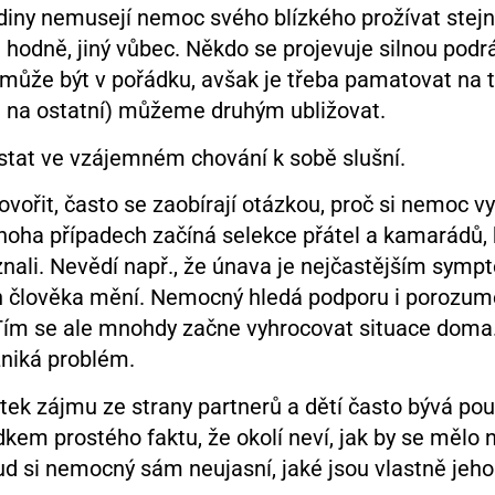
diny nemusejí nemoc svého blízkého prožívat stejn
 hodně, jiný vůbec. Někdo se projevuje silnou podrá
může být v pořádku, avšak je třeba pamatovat na to
e na ostatní) můžeme druhým ubližovat.
 zůstat ve vzájemném chování k sobě slušní.
ořit, často se zaobírají otázkou, proč si nemoc vyb
v mnoha případech začíná selekce přátel a kamarádů
znali. Nevědí např., že únava je nejčastějším symp
kon člověka mění. Nemocný hledá podporu i porozumě
 Tím se ale mnohdy začne vyhrocovat situace doma. 
zniká problém.
atek zájmu ze strany partnerů a dětí často bývá p
em prostého faktu, že okolí neví, jak by se mělo
d si nemocný sám neujasní, jaké jsou vlastně jeho 