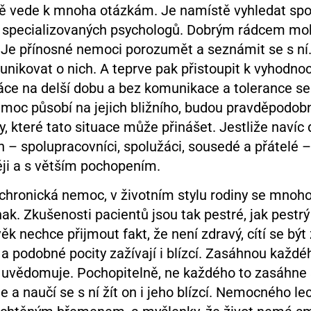
ě vede k mnoha otázkám. Je namístě vyhledat spo
u specializovaných psychologů. Dobrým rádcem moh
. Je přínosné nemoci porozumět a seznámit se s ní
ikovat o nich. A teprve pak přistoupit k vyhodnoce
áce na delší dobu a bez komunikace a tolerance s
emoc působí na jejich bližního, budou pravděpodobn
ky, které tato situace může přinášet. Jestliže naví
h – spolupracovníci, spolužáci, sousedé a přátelé –
ji a s větším pochopením.
chronická nemoc, v životním stylu rodiny se mnoho
k. Zkušenosti pacientů jsou tak pestré, jak pestrý j
ěk nechce přijmout fakt, že není zdravý, cítí se bý
 a podobné pocity zažívají i blízcí. Zasáhnou každé
to uvědomuje. Pochopitelně, ne každého to zasáhne 
e a naučí se s ní žít on i jeho blízcí. Nemocného le