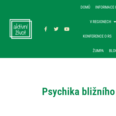
DOMŮ
INFORMACE 
V REGIONECH
KONFERENCE O RS
ŽUMPA
BLO
Psychika bližního