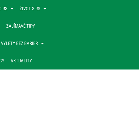
O RS
ŽIVOT S RS
ZAJÍMAVÉ TIPY
VÝLETY BEZ BARIÉR
GY
AKTUALITY