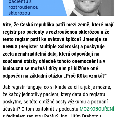
Víte, že Česká republika patří mezi země, které mají
registr pro pacienty s roztroušenou sklerózou a že
tento registr patří ke světové špičce? Jmenuje se
ReMuS (Register Multiple Sclerosis) a poskytuje
zcela nenahraditelná data, která odpovídají na
současné otázky ohledně tohoto onemocnění a v
budoucnu se možná i díky nim přiblížíme oné
odpovědi na základní otázku „Proč RSka vzniká?“
Jak registr funguje, co si klade za cíl a jak je možné,
že každý jednotlivý pacient, který data do registru
poskytne, se této obtížné cesty výzkumu a poznání
účastní? O tom tentokrát v podcastu
MOZKOBOUŘENÍ
s ředitelem registru ReMuS, Ing. Jiřím Drahotou.