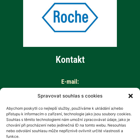
Kontakt
E-mail:
info@aktivnizivot.cz
Spravovat souhlas s cookies
Abychom poskytli co nejlepší služby, používáme k ukládání a/nebo
Odborní garanti:
přístupu k informacím o zařízení, technologie jako jsou soubory cookies.
Prof. MUDr. Eva Kubala Havrdová, CSc.
Souhlas s těmito technologiemi nám umožní zpracovávat údaje, jako je
chování při procházení nebo jedinečná ID na tomto webu. Nesouhlas
Prim. MUDr. Marta Vachová
nebo odvolání souhlasu může nepříznivě ovlivnit určité vlastnosti a
funkce.