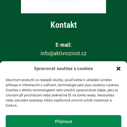
Kontakt
E-mail:
info@aktivnizivot.cz
Spravovat souhlas s cookies
Odborní garanti:
Prof. MUDr. Eva Kubala Havrdová, CSc.
Abychom poskytli co nejlepší služby, používáme k ukládání a/nebo
přístupu k informacím o zařízení, technologie jako jsou soubory cookies.
Prim. MUDr. Marta Vachová
Souhlas s těmito technologiemi nám umožní zpracovávat údaje, jako je
chování při procházení nebo jedinečná ID na tomto webu. Nesouhlas
Web provozuje:
nebo odvolání souhlasu může nepříznivě ovlivnit určité vlastnosti a
funkce.
Revenium, z.s. – Hana Potměšilová
Příjmout