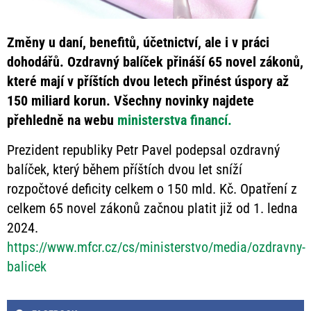
Změny u daní, benefitů, účetnictví, ale i v práci
dohodářů. Ozdravný balíček přináší 65 novel zákonů,
které mají v příštích dvou letech přinést úspory až
150 miliard korun. Všechny novinky najdete
přehledně na webu
ministerstva financí.
Prezident republiky Petr Pavel podepsal ozdravný
balíček, který během příštích dvou let sníží
rozpočtové deficity celkem o 150 mld. Kč. Opatření z
celkem 65 novel zákonů začnou platit již od 1. ledna
2024.
https://www.mfcr.cz/cs/ministerstvo/media/ozdravny-
balicek