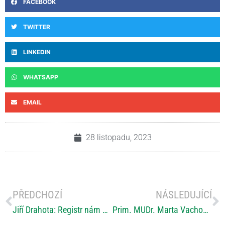
FACEBOOK
TWITTER
LINKEDIN
WHATSAPP
EMAIL
28 listopadu, 2023
PŘEDCHOZÍ
NÁSLEDUJÍCÍ
Jiří Drahota: Registr nám umožňuje získat data, která se jinak získat nedají
Prim. MUDr. Marta Vachová: Bílé krvinky už nemlátíme palicí po hlavě, ale přátelsky s nimi rozmlouváme