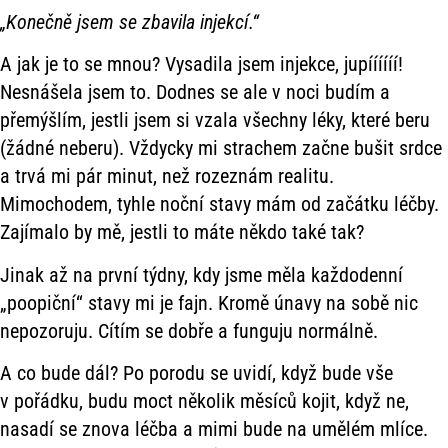
„Konečně jsem se zbavila injekcí.“
A jak je to se mnou? Vysadila jsem injekce, jupíííííí!
Nesnášela jsem to. Dodnes se ale v noci budím a
přemýšlím, jestli jsem si vzala všechny léky, které beru
(žádné neberu). Vždycky mi strachem začne bušit srdce
a trvá mi pár minut, než rozeznám realitu.
Mimochodem, tyhle noční stavy mám od začátku léčby.
Zajímalo by mě, jestli to máte někdo také tak?
Jinak až na první týdny, kdy jsme měla každodenní
„poopiční“ stavy mi je fajn. Kromě únavy na sobě nic
nepozoruju. Cítím se dobře a funguju normálně.
A co bude dál? Po porodu se uvidí, když bude vše
v pořádku, budu moct několik měsíců kojit, když ne,
nasadí se znova léčba a mimi bude na umělém mlíce.