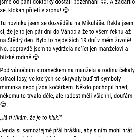
jsme od paní doktorky dostali požehnání 😊. A zadařilo
se, klokan přiletí v srpnu! 😊
Tu novinku jsem se dozvěděla na Mikuláše. Řekla jsem
si, že je to jen pár dní do Vánoc a že to všem řeknu až
na Štědrý den. Bylo to nejdelších 19 dní v mém životě!
No, popravdě jsem to vydržela neříct jen manželovi a
blízké rodině 😊.
Pod vánočním stromečkem na manžela a rodinu čekaly
stírací losy, ve kterých se skrývaly buď tři symboly
miminka nebo jízda kočárkem. Někdo pochopil hned,
někomu to trvalo déle, ale radost měli všichni, doufám
😊.
„Já ti říkám, že je to kluk!“
Jenda si samozřejmě přál brášku, aby s ním mohl hrát