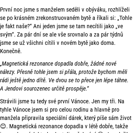
První noc jsme s manželem seděli v obýváku, rozhlíželi
se po krásném zrekonstruovaném bytě a říkali si: „Tohle
je fakt naše?“ Ani jeden jsme se tam necítili jako „ve
svým“. Za pár dní se ale vše srovnalo a za pár týdnů
jsme se už všichni cítili v novém bytě jako doma.
Konečně.
„Magnetická rezonance dopadla dobře, žádné nové
nálezy. Přesně tohle jsem si přála, protože bychom měli
rádi ještě jedno dítě. Ve dvou se to přece jen lépe táhne.
A Jendovi sourozenec určitě prospěje.“
Strávili jsme tu tedy své první Vánoce. Jen my tři. Na
tyhle Vánoce jsem si pro celou rodinu a hlavně pro
manžela připravila speciální dárek, který píše sám život
😊. Magnetická rezonance dopadla v létě dobře, takže