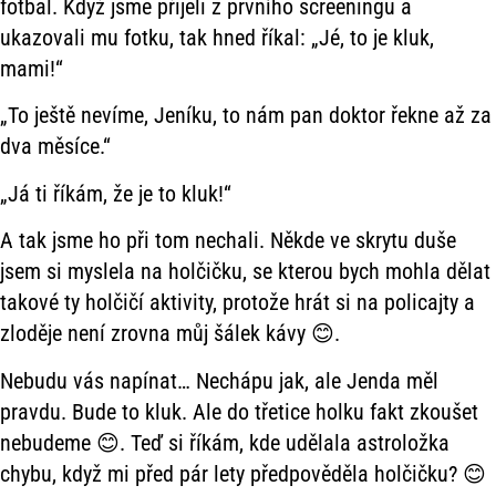
fotbal. Když jsme přijeli z prvního screeningu a
ukazovali mu fotku, tak hned říkal: „Jé, to je kluk,
mami!“
„To ještě nevíme, Jeníku, to nám pan doktor řekne až za
dva měsíce.“
„Já ti říkám, že je to kluk!“
A tak jsme ho při tom nechali. Někde ve skrytu duše
jsem si myslela na holčičku, se kterou bych mohla dělat
takové ty holčičí aktivity, protože hrát si na policajty a
zloděje není zrovna můj šálek kávy 😊.
Nebudu vás napínat… Nechápu jak, ale Jenda měl
pravdu. Bude to kluk. Ale do třetice holku fakt zkoušet
nebudeme 😊. Teď si říkám, kde udělala astroložka
chybu, když mi před pár lety předpověděla holčičku? 😊