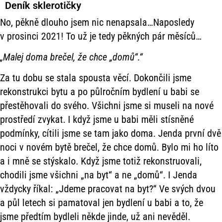
Deník sklerotičky
No, pěkně dlouho jsem nic nenapsala…Naposledy
v prosinci 2021! To už je tedy pěkných pár měsíců…
„Malej doma brečel, že chce „domů“.“
Za tu dobu se stala spousta věcí. Dokončili jsme
rekonstrukci bytu a po půlročním bydlení u babi se
přestěhovali do svého. Všichni jsme si museli na nové
prostředí zvykat. I když jsme u babi měli stísněné
podmínky, cítili jsme se tam jako doma. Jenda první dvě
noci v novém bytě brečel, že chce domů. Bylo mi ho líto
a i mně se stýskalo. Když jsme totiž rekonstruovali,
chodili jsme všichni „na byt“ a ne „domů“. I Jenda
vždycky říkal: „Jdeme pracovat na byt?“ Ve svých dvou
a půl letech si pamatoval jen bydlení u babi a to, že
jsme předtím bydleli někde jinde, už ani nevěděl.