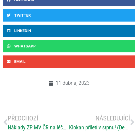
TWITTER
LINKEDIN
WHATSAPP
EMAIL
11 dubna, 2023
PŘEDCHOZÍ
NÁSLEDUJÍCÍ
Náklady ZP MV ČR na léčbu roztroušené sklerózy rostou. Včasný záchyt a moderní léčba dávají pacientům šanci na plnohodnotný život
Klokan přiletí v srpnu! (Deník sklerotičky)