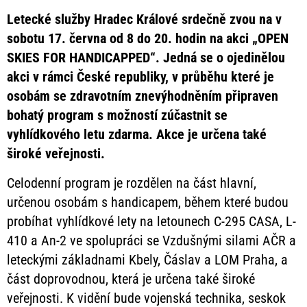
Letecké služby Hradec Králové srdečně zvou na v
sobotu 17. června od 8 do 20. hodin na akci „OPEN
SKIES FOR HANDICAPPED“. Jedná se o ojedinělou
akci v rámci České republiky, v průběhu které je
osobám se zdravotním znevýhodněním připraven
bohatý program s možností zúčastnit se
vyhlídkového letu zdarma. Akce je určena také
široké veřejnosti.
Celodenní program je rozdělen na část hlavní,
určenou osobám s handicapem, během které budou
probíhat vyhlídkové lety na letounech C-295 CASA, L-
410 a An-2 ve spolupráci se Vzdušnými silami AČR a
leteckými základnami Kbely, Čáslav a LOM Praha, a
část doprovodnou, která je určena také široké
veřejnosti. K vidění bude vojenská technika, seskok