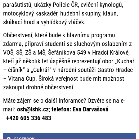
parašutistů, ukázky Policie ČR, cvičení kynologů,
motocyklový kaskadér, hudební skupiny, klaun,
skákací hrad a vyhlídkový vláček.
Občerstvení, které bude k hlavnímu programu
zdarma, připraví studenti se sluchovým oslabením z
VOŠ, SŠ, ZŠ a MŠ, Šefánikova 549 v Hradci Králové,
kteří již několik let úspěšně reprezentují obor „Kuchař
– číšník“ a „Cukrář“ v národní soutěži Gastro Hradec
– Vitana Cup. Široká veřejnost bude mít možnost
zakoupit drobné občerstvení.
Máte zájem se o další inforamce? Ozvěte se na e-
mail:
osh@lshk.cz
;
telefon: Eva Darvašová
+420 605 336 483
FACEBOOK