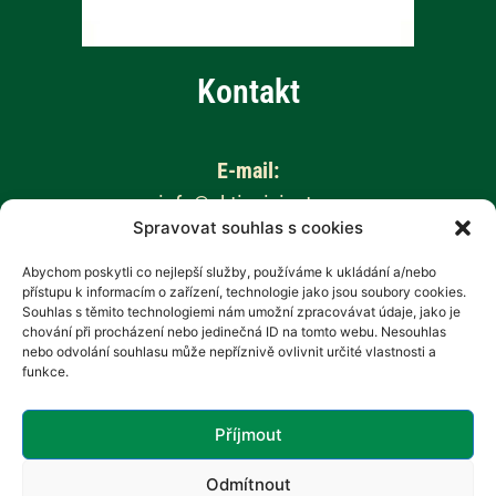
Kontakt
E-mail:
info@aktivnizivot.cz
Spravovat souhlas s cookies
Odborní garanti:
Abychom poskytli co nejlepší služby, používáme k ukládání a/nebo
přístupu k informacím o zařízení, technologie jako jsou soubory cookies.
Prof. MUDr. Eva Kubala Havrdová, CSc.
Souhlas s těmito technologiemi nám umožní zpracovávat údaje, jako je
Prim. MUDr. Marta Vachová
chování při procházení nebo jedinečná ID na tomto webu. Nesouhlas
nebo odvolání souhlasu může nepříznivě ovlivnit určité vlastnosti a
funkce.
Web provozuje:
Revenium, z.s. – Hana Potměšilová
Příjmout
Odmítnout