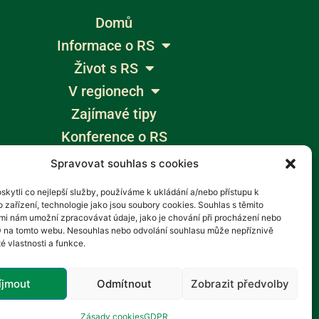
Domů
Informace o RS
Život s RS
V regionech
Zajímavé tipy
Konference o RS
Výlety bez bariér
Spravovat souhlas s cookies
Žumpa
kytli co nejlepší služby, používáme k ukládání a/nebo přístupu k
Blogy
 zařízení, technologie jako jsou soubory cookies. Souhlas s těmito
mi nám umožní zpracovávat údaje, jako je chování při procházení nebo
Aktuality
D na tomto webu. Nesouhlas nebo odvolání souhlasu může nepříznivě
té vlastnosti a funkce.
íjmout
Odmítnout
Zobrazit předvolby
Zásady cookies
GDPR