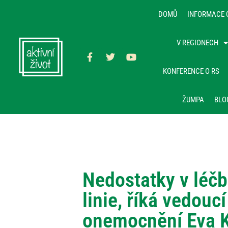
DOMŮ
INFORMACE 
V REGIONECH
KONFERENCE O RS
ŽUMPA
BLO
Nedostatky v léčb
linie, říká vedouc
onemocnění Eva 