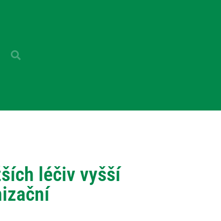
ších léčiv vyšší
nizační