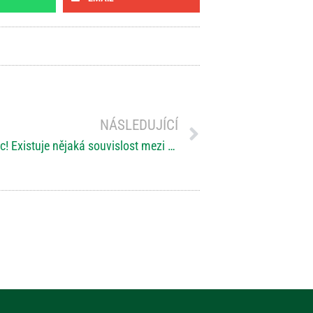
NÁSLEDUJÍCÍ
Mikrobiom – vnitřní supervelmoc! Existuje nějaká souvislost mezi covidem, RS a mikrobiotou?