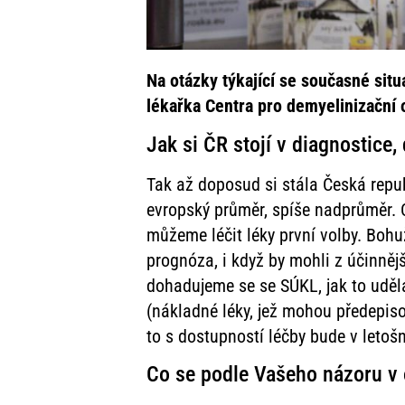
Na otázky týkající se současné sit
lékařka Centra pro demyelinizační 
Jak si ČR stojí v diagnostice
Tak až doposud si stála Česká repu
evropský průměr, spíše nadprůměr. C
můžeme léčit léky první volby. Bohu
prognóza, i když by mohli z účinně
dohadujeme se se SÚKL, jak to uděla
(nákladné léky, jež mohou předepiso
to s dostupností léčby bude v letoš
Co se podle Vašeho názoru v o