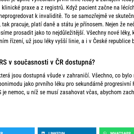
klinické praxe a z registrů. Když pacient začne na lécích
neprogredovat k invaliditě. To se samozřejmě ve skutečn
í, tak pracuje, platí daně a státu je přínosem. Nejen že n
me prosadit jako to nejdůležitější. Všechny nové léky, kt
ačním řízení, už jsou léky vyšší linie, a i v České republic
 RS v současnosti v ČR dostupná?
rá jsou dostupná všude v zahraničí. Všechno, co bylo r
ponimodu jako prvního léku pro sekundárně progresivní R
RS je nemoc, u níž se musí zasahovat včas, abychom zach
ER
LINKEDIN
WHATSAPP