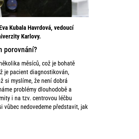
 Eva Kubala Havrdová, vedoucí
verzity Karlovy.
ím porovnání?
několika měsíců, což je bohatě
ž je pacient diagnostikován,
hž si myslíme, že není dobrá
m máme problémy dlouhodobě a
ity i na tzv. centrovou léčbu
si vůbec nedovedeme představit, jak