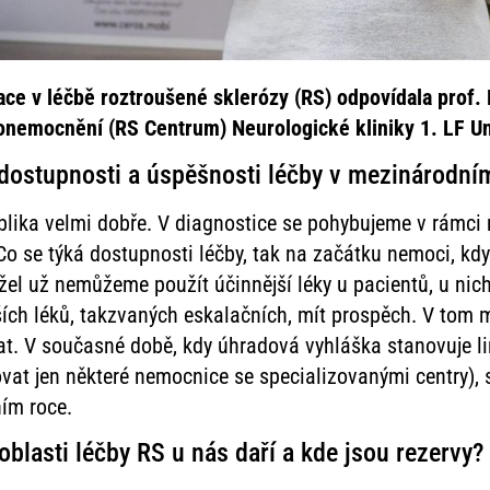
uace v léčbě roztroušené sklerózy (RS) odpovídala prof.
onemocnění (RS Centrum) Neurologické kliniky 1. LF Uni
, dostupnosti a úspěšnosti léčby v mezinárodn
blika velmi dobře. V diagnostice se pohybujeme v rámci 
o se týká dostupnosti léčby, tak na začátku nemoci, kdy
žel už nemůžeme použít účinnější léky u pacientů, u nic
jších léků, takzvaných eskalačních, mít prospěch. V to
t. V současné době, kdy úhradová vyhláška stanovuje lim
vat jen některé nemocnice se specializovanými centry), 
ním roce.
blasti léčby RS u nás daří a kde jsou rezervy?