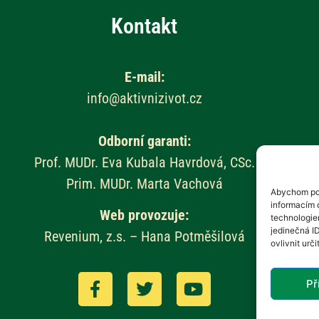
Kontakt
E-mail:
info@aktivnizivot.cz
Odborní garanti:
Prof. MUDr. Eva Kubala Havrdová, CSc.
Prim. MUDr. Marta Vachová
Abychom pos
informacím o
Web provozuje:
technologie
jedinečná I
Revenium, z.s. – Hana Potměšilová
ovlivnit urči
Př