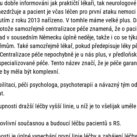
 dobře informováni jak praktičtí lékaři, tak neurologové na
ezdržuje a pacient je včas léčen pro první ataku nemoci 
utím z roku 2013 nařízeno. V tomhle máme velké plus. D
tože samozřejmě centralizace péče znamená, že o pacient
klad v sousedním Německu úplně neděje, takže i co se tý
blémům. Také samozřejmě lékař, pokud předepisuje léky p
 Centralizace péče nepochybně je u nás plus, v předloňs
 specializované péče. Tento název značí, že je péče gara
že by měla být komplexní.
bilitaci, péči psychologa, psychoterapii a návazný tým o
t.
osti dražší léčby vyšší linie, u níž je to všelijak uměl
 ovlivní současnou a budoucí léčbu pacientů s RS.
ti je úplné vynechání první linie léčby a zahájení léčby