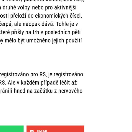
 druhé volby, nebo pro aktivnější
osti přeloží do ekonomických čísel,
ečerpá, ale naopak dává. Tohle je v
eré přišly na trh v posledních pěti
e by mělo být umožněno jejich použití
egistrováno pro RS, je registrováno
S. Ale v každém případě léčit až
ránili hned na začátku z nervového
EMAIL