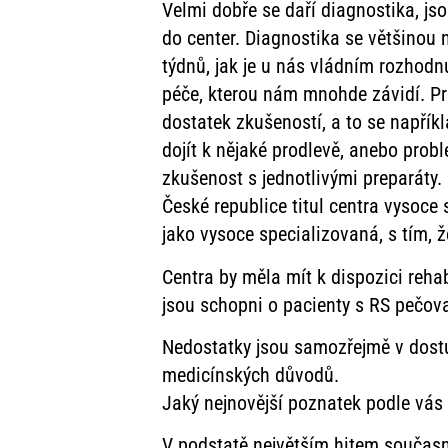
Velmi dobře se daří diagnostika, jsou
do center. Diagnostika se většinou n
týdnů, jak je u nás vládním rozhodn
péče, kterou nám mnohde závidí. Pro
dostatek zkušeností, a to se napří
dojít k nějaké prodlevě, anebo pro
zkušenost s jednotlivými preparáty.
České republice titul centra vysoce
jako vysoce specializovaná, s tím, 
Centra by měla mít k dispozici reha
jsou schopni o pacienty s RS pečova
Nedostatky jsou samozřejmě v dostupn
medicínských důvodů.
Jaký nejnovější poznatek podle vás
V podstatě největším hitem současnos