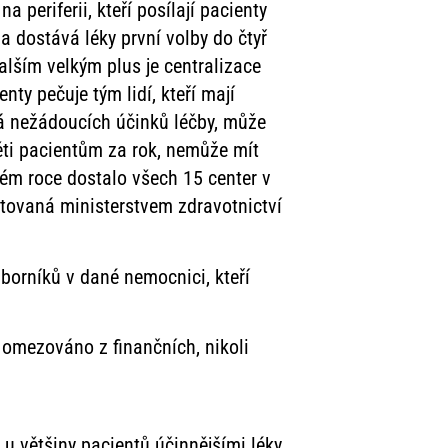
 periferii, kteří posílají pacienty
a dostává léky první volby do čtyř
alším velkým plus je centralizace
y pečuje tým lidí, kteří mají
ká nežádoucích účinků léčby, může
ěti pacientům za rok, nemůže mít
kém roce dostalo všech 15 center v
ntovaná ministerstvem zdravotnictví
dborníků v dané nemocnici, kteří
e omezováno z finančních, nikoli
 u většiny pacientů účinnějšími léky,