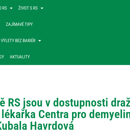
O RS
ŽIVOT S RS
ZAJÍMAVÉ TIPY
VÝLETY BEZ BARIÉR
GY
AKTUALITY
ě RS jsou v dostupnosti draž
í lékařka Centra pro demyeli
Kubala Havrdová