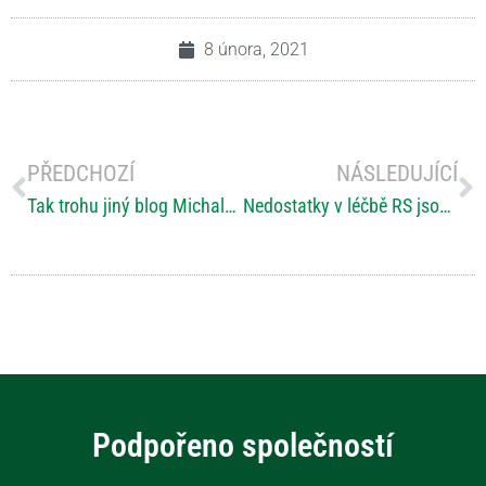
8 února, 2021
PŘEDCHOZÍ
NÁSLEDUJÍCÍ
Tak trohu jiný blog Michala H.
Nedostatky v léčbě RS jsou v dostupnosti dražších léčiv vyšší linie, říká vedoucí lékařka Centra pro demyelinizační onemocnění Eva Kubala Havrdová
Podpořeno společností