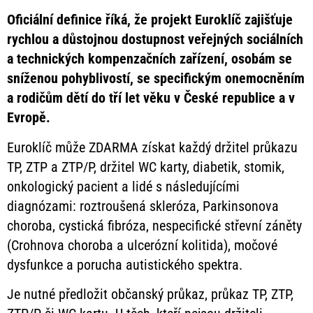
Oficiální definice říká, že projekt Euroklíč zajišťuje
rychlou a důstojnou dostupnost veřejných sociálních
a technických kompenzačních zařízení, osobám se
sníženou pohyblivostí, se specifickým onemocněním
a rodičům dětí do tří let věku v České republice a v
Evropě.
Euroklíč může ZDARMA získat každý držitel průkazu
TP, ZTP a ZTP/P, držitel WC karty, diabetik, stomik,
onkologický pacient a lidé s následujícími
diagnózami: roztroušená skleróza, Parkinsonova
choroba, cystická fibróza, nespecifické střevní záněty
(Crohnova choroba a ulcerózní kolitida), močové
dysfunkce a porucha autistického spektra.
Je nutné předložit občanský průkaz, průkaz TP, ZTP,