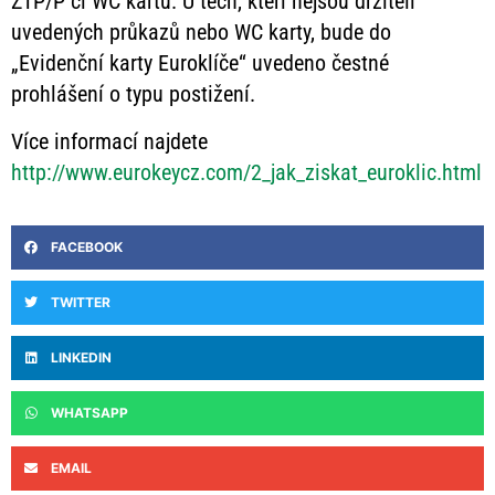
ZTP/P či WC kartu. U těch, kteří nejsou držiteli
uvedených průkazů nebo WC karty, bude do
„Evidenční karty Euroklíče“ uvedeno čestné
prohlášení o typu postižení.
Více informací najdete
http://www.eurokeycz.com/2_jak_ziskat_euroklic.html
FACEBOOK
TWITTER
LINKEDIN
WHATSAPP
EMAIL