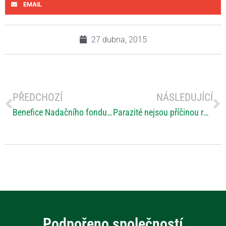
EMAIL
27 dubna, 2015
PŘEDCHOZÍ
NÁSLEDUJÍCÍ
Benefice Nadačního fondu IMPULS na roztroušenou sklerózu vynesla více než 481 tisíc korun
Parazité nejsou příčinou roztroušené sklerózy
Podpořeno společností