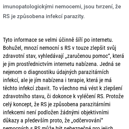
imunopatologickými nemocemi, jsou tvrzení, že
RS je způsobena infekcí parazity.
Tyto informace se velmi účinně šíří po internetu.
Bohužel, mnozí nemocní s RS v touze zlepšit svůj
zdravotní stav, vyhledávají „zaručenou pomoc“, která
je jim prostřednictvím internetu nabízena. Jedná se
nejenom o diagnostiku údajných parazitárních
infekcí, ale je jím nabízena i terapie, která je má
těchto infekcí zbavit. To všechno má vést k zlepšení
zdravotního stavu, či dokonce k vyléčení RS. Protože
celý koncept, že RS je způsobena parazitárními
infekcemi není podložen žádnými objektivními
důkazy a především proto, že „odčervování“
nemocných s RS může být nebezpečné pro jejich