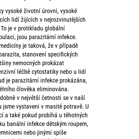
ky vysoké životní úrovni, vysoké
ch lidí žijících v nejrozvinutějších
o je v protikladu globální
ulaci, jsou parazitární infekce.
medicíny je taková, že v případě
parazita, stanovení specifických
ětšiny nemocných prokázat
nzivní léčbě cytostatiky nebo u lidí
ud je parazitární infekce prokázána,
krétního člověka eliminována.
bně v největší četnosti se v naší
 jsme vystaveni v masité potravě. U
í a také pokud probíhá u těhotných
lku banální infekce dětským roupem,
emnicemi nebo jinými spíše