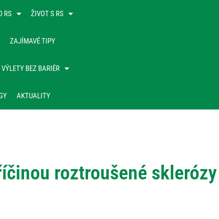
O RS
ŽIVOT S RS
ZAJÍMAVÉ TIPY
VÝLETY BEZ BARIÉR
GY
AKTUALITY
říčinou roztroušené sklerózy