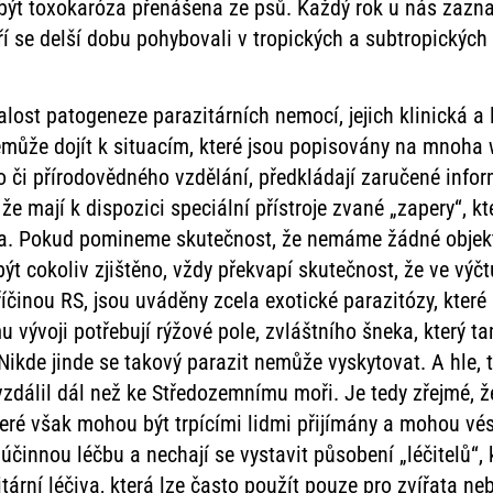
být toxokaróza přenášena ze psů. Každý rok u nás zazn
ří se delší dobu pohybovali v tropických a subtropických 
lost patogeneze parazitárních nemocí, jejich klinická a 
může dojít k situacím, které jsou popisovány na mnoha 
o či přírodovědného vzdělání, předkládají zaručené info
že mají k dispozici speciální přístroje zvané „zapery“, kt
a. Pokud pomineme skutečnost, že nemáme žádné objekti
ýt cokoliv zjištěno, vždy překvapí skutečnost, že ve výč
íčinou RS, jsou uváděny zcela exotické parazitózy, které
 vývoji potřebují rýžové pole, zvláštního šneka, který ta
ikde jinde se takový parazit nemůže vyskytovat. A hle, t
zdálil dál než ke Středozemnímu moři. Je tedy zřejmé, že 
teré však mohou být trpícími lidmi přijímány a mohou vé
 účinnou léčbu a nechají se vystavit působení „léčitelů“, 
tární léčiva, která lze často použít pouze pro zvířata n