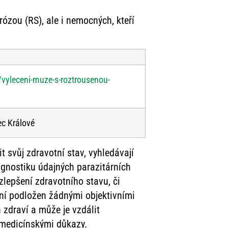
ózou (RS), ale i nemocných, kteří
/vyleceni-muze-s-roztrousenou-
ec Králové
t svůj zdravotní stav, vyhledávají
agnostiku údajných parazitárních
 zlepšení zdravotního stavu, či
ení podložen žádnými objektivními
zdraví a může je vzdálit
 medicínskými důkazy.