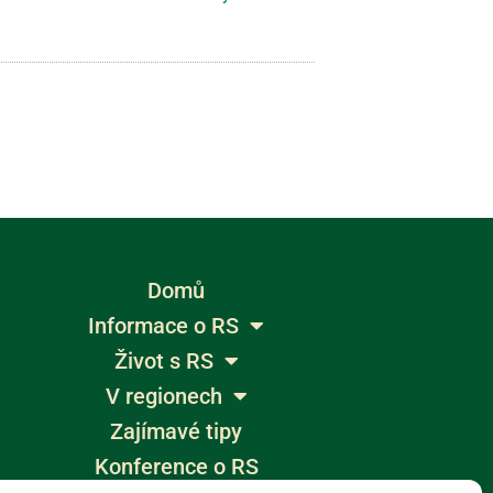
Domů
Informace o RS
Život s RS
V regionech
Zajímavé tipy
Konference o RS