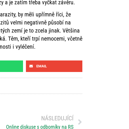
y a je zatím třeba vyčkat závěru.
parazity, by měli upřímně říci, že
razitů velmi negativně působí na
tých zemí je to zcela jinak. Většina
ká. Těm, kteří trpí nemocemi, včetně
sti i vyléčení.
EMAIL
NÁSLEDUJÍCÍ
Online diskuse s odborníky na RS