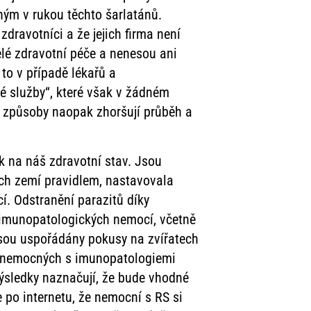
ným v rukou těchto šarlatánů.
zdravotníci a že jejich firma není
elé zdravotní péče a nenesou ani
 to v případě lékařů a
é služby“, které však v žádném
ní způsoby naopak zhoršují průběh a
k na náš zdravotní stav. Jsou
ých zemí pravidlem, nastavovala
í. Odstranění parazitů díky
u imunopatologických nemocí, včetně
Jsou uspořádány pokusy na zvířatech
ktu nemocných s imunopatologiemi
ýsledky naznačují, že bude vhodné
 po internetu, že nemocní s RS si