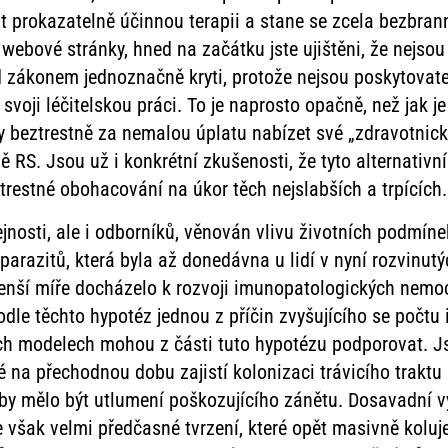
t prokazatelně účinnou terapii a stane se zcela bezbran
webové stránky, hned na začátku jste ujištěni, že nejsou 
ed zákonem jednoznačně kryti, protože nejsou poskytovat
svoji léčitelskou práci. To je naprosto opačně, než jak je
y beztrestně za nemalou úplatu nabízet své „zdravotnick
 RS. Jsou už i konkrétní zkušenosti, že tyto alternativ
restné obohacování na úkor těch nejslabších a trpících.
jnosti, ale i odborníků, věnován vlivu životních podmíne
arazitů, která byla až donedávna u lidí v nyní rozvinut
v menší míře docházelo k rozvoji imunopatologických nemoc
odle těchto hypotéz jednou z příčin zvyšujícího se počt
ích modelech mohou z části tuto hypotézu podporovat. 
které na přechodnou dobu zajistí kolonizaci trávicího tra
 by mělo být utlumení poškozujícího zánětu. Dosavadní v
 však velmi předčasné tvrzení, které opět masivně koluje