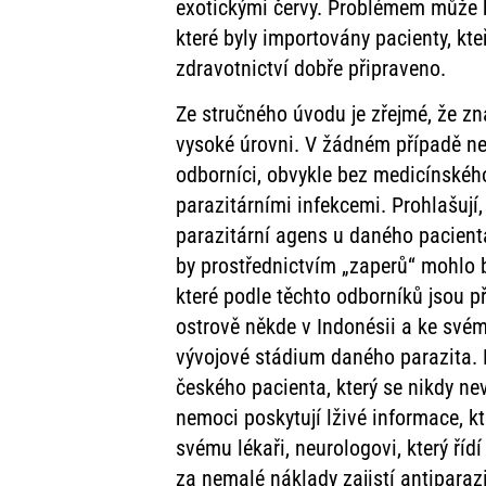
exotickými červy. Problémem může 
které byly importovány pacienty, kte
zdravotnictví dobře připraveno.
Ze stručného úvodu je zřejmé, že zna
vysoké úrovni. V žádném případě ne
odborníci, obvykle bez medicínskéh
parazitárními infekcemi. Prohlašují, 
parazitární agens u daného pacient
by prostřednictvím „zaperů“ mohlo b
které podle těchto odborníků jsou př
ostrově někde v Indonésii a ke svému
vývojové stádium daného parazita. N
českého pacienta, který se nikdy nev
nemoci poskytují lživé informace, k
svému lékaři, neurologovi, který řídí
za nemalé náklady zajistí antiparazi