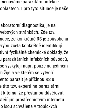
amenáváme parazitární infekce,
oblastech. I pro tyto situace je naše
laboratorní diagnostika, je na
webových stránkách. Zde tzv.
rmace, že konkrétně RS je způsobena
erými zcela konkrétně identifikují
vní fyzikálně chemické doklady, že
tu parazitárních infekčních původců,
 se vyskytují např. pouze na jediném
m žije a ve kterém se vytvoří
ento parazit je příčinou RS u
tito tzv. experti na parazitární
st k tomu, že přestanou důvěřovat
kteří jim prostřednictvím internetu
ebo jsou schválena v tropických