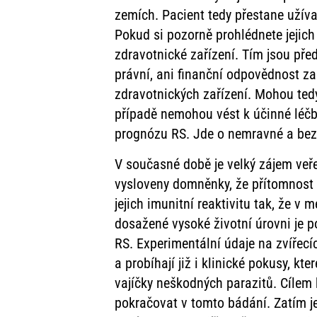
zemích. Pacient tedy přestane užíva
Pokud si pozorně prohlédnete jejich 
zdravotnické zařízení. Tím jsou př
právní, ani finanční odpovědnost za 
zdravotnických zařízení. Mohou ted
případě nemohou vést k účinné léčbě
prognózu RS. Jde o nemravné a bezt
V současné době je velký zájem veře
vysloveny domněnky, že přítomnost p
jejich imunitní reaktivitu tak, že 
dosažené vysoké životní úrovni je p
RS. Experimentální údaje na zvířec
a probíhají již i klinické pokusy, 
vajíčky neškodných parazitů. Cílem
pokračovat v tomto bádání. Zatím je