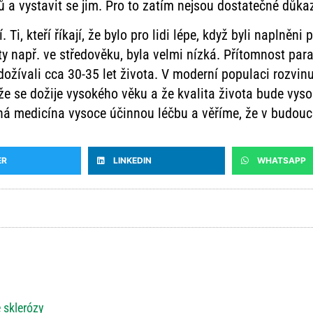
ů a vystavit se jim. Pro to zatím nejsou dostatečné důkaz
 Ti, kteří říkají, že bylo pro lidi lépe, když byli naplněni 
ity např. ve středověku, byla velmi nízká. Přítomnost pa
dožívali cca 30-35 let života. V moderní populaci rozvinu
 se dožije vysokého věku a že kvalita života bude vyso
á medicína vysoce účinnou léčbu a věříme, že v budoucno
ER
LINKEDIN
WHATSAPP
 sklerózy