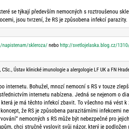
které se týkají především nemocných s roztroušenou skler
cemi, jsou tvrzení, že RS je způsobena infekcí parazity.
cz/napistenam/skleroza/
nebo
http://svetlojelaska.blog.cz/1310
, CSc., Ústav klinické imunologie a alergologie LF UK a FN Hrad
po internetu. Bohužel, mnozí nemocní s RS v touze zlepši
ostřednictvím internetu nabízena. Jedná se nejenom o di
e, která je má těchto infekcí zbavit. To všechno má vést k
ý koncept, že RS je způsobena parazitárními infekcemi n
rvování“ nemocných s RS může být nebezpečné pro jejich 
m, chci stručně vyslovit svůj názor, který je podložen