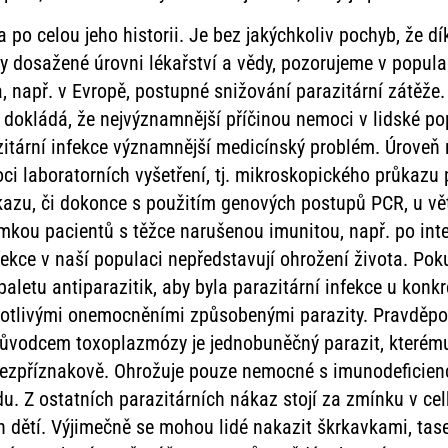
a po celou jeho historii. Je bez jakýchkoliv pochyb, že dí
y dosažené úrovni lékařství a vědy, pozorujeme v populací
apř. v Evropě, postupné snižování parazitární zátěže. T
 dokládá, že nejvýznamnější příčinou nemoci v lidské pop
zitární infekce významnější medicínský problém. Úroveň 
i laboratorních vyšetření, tj. mikroskopického průkazu 
ůkazu, či dokonce s použitím genových postupů PCR, u v
imkou pacientů s těžce narušenou imunitou, např. po inte
fekce v naší populaci nepředstavují ohrožení života. Pok
paletu antiparazitik, aby byla parazitární infekce u kon
otlivými onemocněními způsobenými parazity. Pravděpodo
ůvodcem toxoplazmózy je jednobuněčný parazit, kterému
bezpříznakově. Ohrožuje pouze nemocné s imunodeficienc
u. Z ostatních parazitárních nákaz stojí za zmínku v ce
 dětí. Výjimečně se mohou lidé nakazit škrkavkami, tas