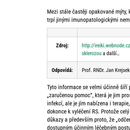
Mezi stále častěji opakované mýty, 
trpí jinými imunopatologickými nemo
Zdroj:
http://ireiki.webnode.
sklerozou
a další…
Odpovídá:
Prof. RNDr. Jan Krejsek
Tyto informace se velmi účinně šíří 
„zaručenou pomoc“, která je jim pr
infekcí, ale je jím nabízena i terapi
dokonce k vyléčení RS. Protože cel
důkazy a především proto, že „odče
dostupným účinným léčebným postupů