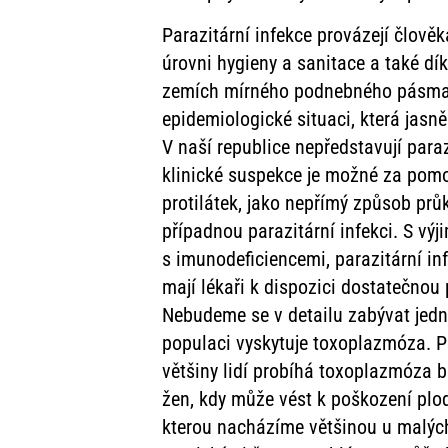
Parazitární infekce provázejí člověk
úrovni hygieny a sanitace a také dík
zemích mírného podnebného pásma, n
epidemiologické situaci, která jasně
V naší republice nepředstavují para
klinické suspekce je možné za pomoc
protilátek, jako nepřímý způsob pr
případnou parazitární infekci. S výj
s imunodeficiencemi, parazitární in
mají lékaři k dispozici dostatečnou 
Nebudeme se v detailu zabývat jedn
populaci vyskytuje toxoplazmóza. P
většiny lidí probíhá toxoplazmóza 
žen, kdy může vést k poškození plod
kterou nacházíme většinou u malých