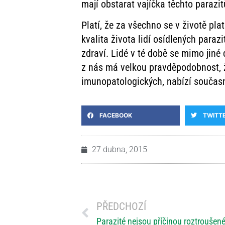
mají obstarat vajíčka těchto parazit
Platí, že za všechno se v životě platí.
kvalita života lidí osídlených paraz
zdraví. Lidé v té době se mimo jiné 
z nás má velkou pravděpodobnost, že
imunopatologických, nabízí současn
FACEBOOK
TWITT
27 dubna, 2015
PŘEDCHOZÍ
Parazité nejsou příčinou roztroušené