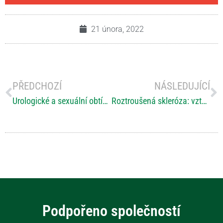
21 února, 2022
PŘEDCHOZÍ
NÁSLEDUJÍCÍ
Urologické a sexuální obtíže u RS: Zdraví nesmí být tabu!
Roztroušená skleróza: vztah mysli a těla
Podpořeno společností