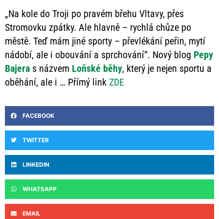
„Na kole do Troji po pravém břehu Vltavy, přes
Stromovku zpátky. Ale hlavně – rychlá chůze po
městě. Teď mám jiné sporty – převlékání peřin, mytí
nádobí, ale i obouvání a sprchování“. Nový blog
Pepy
Bajera
s názvem
Loňské běhy
, který je nejen sportu a
oběhání, ale i … Přímý link
ZDE
FACEBOOK
TWITTER
LINKEDIN
WHATSAPP
EMAIL