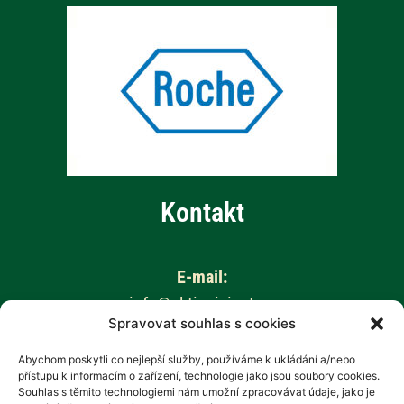
Kontakt
E-mail:
info@aktivnizivot.cz
Spravovat souhlas s cookies
Odborní garanti:
Abychom poskytli co nejlepší služby, používáme k ukládání a/nebo
přístupu k informacím o zařízení, technologie jako jsou soubory cookies.
Prof. MUDr. Eva Kubala Havrdová, CSc.
Souhlas s těmito technologiemi nám umožní zpracovávat údaje, jako je