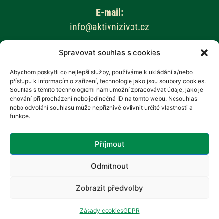
E-mail:
info@aktivnizivot.cz
Spravovat souhlas s cookies
Odborní garanti:
Prof. MUDr. Eva Kubala Havrdová, CSc.
Abychom poskytli co nejlepší služby, používáme k ukládání a/nebo
přístupu k informacím o zařízení, technologie jako jsou soubory cookies.
Prim. MUDr. Marta Vachová
Souhlas s těmito technologiemi nám umožní zpracovávat údaje, jako je
chování při procházení nebo jedinečná ID na tomto webu. Nesouhlas
Web provozuje:
nebo odvolání souhlasu může nepříznivě ovlivnit určité vlastnosti a
funkce.
Revenium, z.s. – Hana Potměšilová
Příjmout
Odmítnout
Zobrazit předvolby
Zásady cookies
GDPR