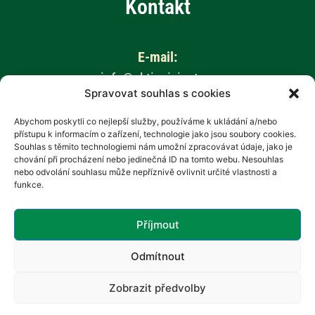
Kontakt
E-mail:
info@aktivnizivot.cz
Spravovat souhlas s cookies
Odborní garanti:
Abychom poskytli co nejlepší služby, používáme k ukládání a/nebo
přístupu k informacím o zařízení, technologie jako jsou soubory cookies.
Prof. MUDr. Eva Kubala Havrdová, CSc.
Souhlas s těmito technologiemi nám umožní zpracovávat údaje, jako je
Prim. MUDr. Marta Vachová
chování při procházení nebo jedinečná ID na tomto webu. Nesouhlas
nebo odvolání souhlasu může nepříznivě ovlivnit určité vlastnosti a
funkce.
Web provozuje:
Revenium, z.s. – Hana Potměšilová
Příjmout
Odmítnout
Zobrazit předvolby