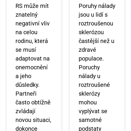
RS může mít
Poruhy nálady
znatelný
jsou u lidí s
negativní vliv
roztroušenou
na celou
sklerózou
rodinu, která
častější než u
se musí
zdravé
adaptovat na
populace.
onemocnění
Poruchy
a jeho
nálady u
důsledky.
roztroušené
Partneři
sklerózy
často obtížně
mohou
zvládají
vyplývat se
novou situaci,
samotné
dokonce
podstaty