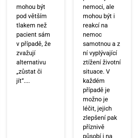
mohou být
nemoci, ale
pod větším
mohou být i
tlakem než
reakcí na
pacient sám
nemoc
v případě, že
samotnou a z
zvažují
ní vyplývající
alternativu
ztížení životní
„zůstat či
situace. V
jít“.
každém
případě je
možno je
léčit, jejich
zlepšení pak
příznivě
působí i na