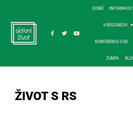
DOMŮ
INFORMACE 
V REGIONECH
KONFERENCE O RS
ŽUMPA
BLO
ŽIVOT S RS