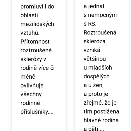
a jednat
promluví i do
s nemocným
oblasti
s RS.
mezilidských
Roztroušená
vztahů.
skleróza
Přítomnost
vzniká
roztroušené
většinou
sklerózy v
u mladších
rodině více či
dospělých
méně
a u žen,
ovlivňuje
a proto je
všechny
zřejmé, že je
rodinné
tím postižena
příslušníky.
hlavně rodina
a děti.