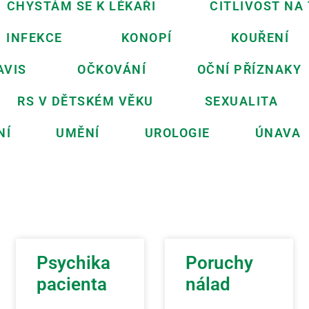
CHYSTÁM SE K LÉKAŘI
CITLIVOST NA
INFEKCE
KONOPÍ
KOUŘENÍ
AVIS
OČKOVÁNÍ
OČNÍ PŘÍZNAKY
RS V DĚTSKÉM VĚKU
SEXUALITA
NÍ
UMĚNÍ
UROLOGIE
ÚNAVA
Psychika
Poruchy
pacienta
nálad