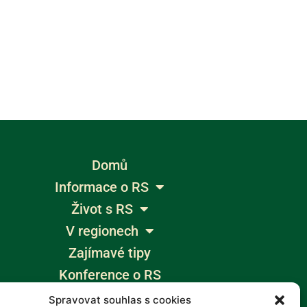
Domů
Informace o RS
Život s RS
V regionech
Zajímavé tipy
Konference o RS
Výlety bez bariér
Spravovat souhlas s cookies