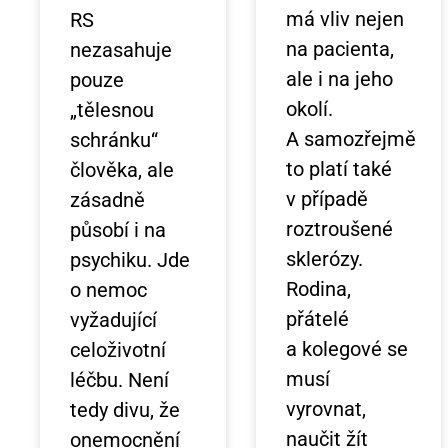
má vliv nejen
RS
na pacienta,
nezasahuje
ale i na jeho
pouze
okolí.
„tělesnou
A samozřejmě
schránku“
to platí také
člověka, ale
v případě
zásadně
roztroušené
působí i na
sklerózy.
psychiku. Jde
Rodina,
o nemoc
přátelé
vyžadující
a kolegové se
celoživotní
musí
léčbu. Není
vyrovnat,
tedy divu, že
naučit žít
onemocnění