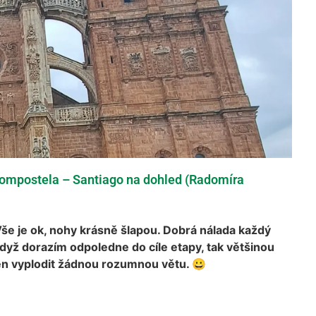
ompostela – Santiago na dohled (Radomíra
Vše je ok, nohy krásně šlapou. Dobrá nálada každý
Když dorazím odpoledne do cíle etapy, tak většinou
n vyplodit žádnou rozumnou větu. 😀