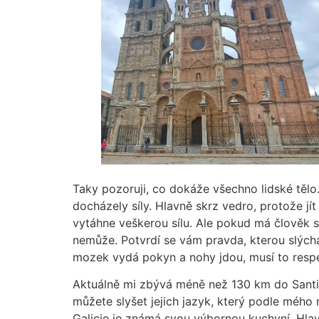
Taky pozoruji, co dokáže všechno lidské tělo
docházely síly. Hlavně skrz vedro, protože jít
vytáhne veškerou sílu. Ale pokud má člověk si
nemůže. Potvrdí se vám pravda, kterou slýchát
mozek vydá pokyn a nohy jdou, musí to respekto
Aktuálně mi zbývá méně než 130 km do Santia
můžete slyšet jejich jazyk, který podle mého n
Galicie je známá svou výbornou kuchyní. Hlav