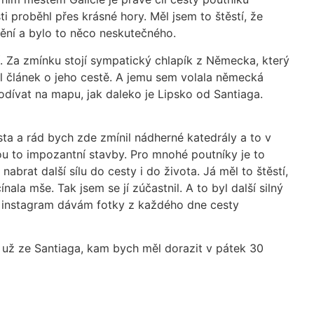
 proběhl přes krásné hory. Měl jsem to štěstí, že
nění a bylo to něco neskutečného.
í. Za zmínku stojí sympatický chlapík z Německa, který
l článek o jeho cestě. A jemu sem volala německá
podívat na mapu, jak daleko je Lipsko od Santiaga.
ta a rád bych zde zmínil nádherné katedrály a to v
ou to impozantní stavby. Pro mnohé poutníky je to
abrat další sílu do cesty i do života. Já měl to štěstí,
la mše. Tak jsem se jí zúčastnil. A to byl další silný
Na instagram dávám fotky z každého dne cesty
 už ze Santiaga, kam bych měl dorazit v pátek 30