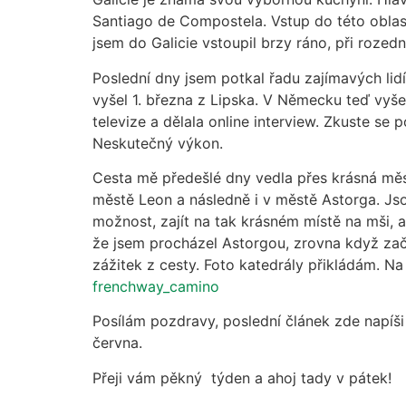
Santiago de Compostela. Vstup do této oblasti
jsem do Galicie vstoupil brzy ráno, při rozed
Poslední dny jsem potkal řadu zajímavých lid
vyšel 1. března z Lipska. V Německu teď vyše
televize a dělala online interview. Zkuste se 
Neskutečný výkon.
Cesta mě předešlé dny vedla přes krásná měs
městě Leon a následně i v městě Astorga. Js
možnost, zajít na tak krásném místě na mši, a n
že jsem procházel Astorgou, zrovna když začína
zážitek z cesty. Foto katedrály přikládám. 
frenchway_camino
Posílám pozdravy, poslední článek zde napíši
června.
Přeji vám pěkný týden a ahoj tady v pátek!