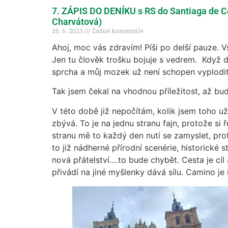
7. ZÁPIS DO DENÍKU s RS do Santiaga de C
Charvátová)
26. 6. 2023
Žádné komentáře
Ahoj, moc vás zdravím! Píši po delší pauze. 
Jen tu člověk trošku bojuje s vedrem. Když 
sprcha a můj mozek už není schopen vyplodi
Tak jsem čekal na vhodnou příležitost, až b
V této době již nepočítám, kolik jsem toho už u
zbývá. To je na jednu stranu fajn, protože si 
stranu mě to každý den nutí se zamyslet, prot
to již nádherné přírodní scenérie, historické 
nová přátelství….to bude chybět. Cesta je cíl 
přivádí na jiné myšlenky dává sílu. Camino je i