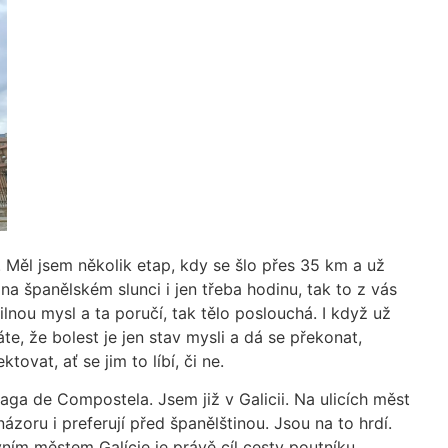
. Měl jsem několik etap, kdy se šlo přes 35 km a už
 na španělském slunci i jen třeba hodinu, tak to z vás
lnou mysl a ta poručí, tak tělo poslouchá. I když už
e, že bolest je jen stav mysli a dá se překonat,
vat, ať se jim to líbí, či ne.
ga de Compostela. Jsem již v Galicii. Na ulicích měst
ázoru i preferují před španělštinou. Jsou na to hrdí.
ním městem Galície je právě cíl cesty poutníku