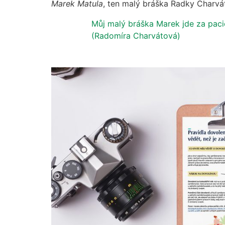
Marek Matula
, ten malý bráška Radky Charv
Můj malý bráška Marek jde za pac
(Radomíra Charvátová)