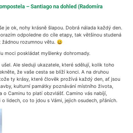
ompostela – Santiago na dohled (Radomíra
Vše je ok, nohy krásně šlapou. Dobrá nálada každý den.
dorazím odpoledne do cíle etapy, tak většinou studená
t žádnou rozumnou větu. 😀
udu moci poskládat myšlenky dohromady.
šel. Ale sleduji ukazatele, které sdělují, kolik toho
řekněte, že vaše cesta se blíží konci. A na druhou
ože ty krásy, které člověk prožívá každý den, ať jsou
stavby, kulturní památky poznávání místního života,
a o Caminu to platí obzvlášť. Camino vás nabíjí,
 o lidech, co to jdou s Vámi, jejich osudech, přáních.