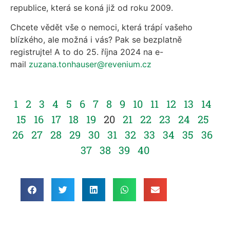
republice, která se koná již od roku 2009.
Chcete vědět vše o nemoci, která trápí vašeho
blízkého, ale možná i vás? Pak se bezplatně
registrujte! A to do 25. října 2024 na e-
mail
zuzana.tonhauser@revenium.cz
1
2
3
4
5
6
7
8
9
10
11
12
13
14
15
16
17
18
19
20
21
22
23
24
25
26
27
28
29
30
31
32
33
34
35
36
37
38
39
40