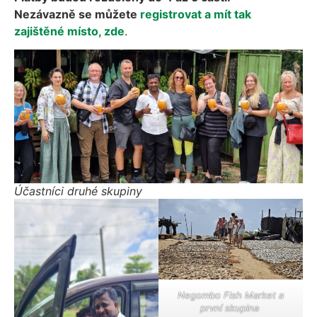
Nezávazně se můžete
registrovat a mít tak
zajištěné místo, zde
.
Účastníci druhé skupiny
Negombo Fish Market a
první skupina