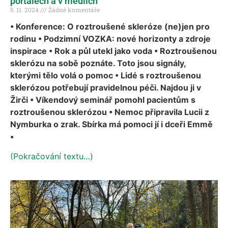
portálech a v médiích
5. 11. 2024
Žádné komentáře
• Konference: O roztroušené skleróze (ne)jen pro
rodinu • Podzimní VOZKA: nové horizonty a zdroje
inspirace • Rok a půl utekl jako voda • Roztroušenou
sklerózu na sobě poznáte. Toto jsou signály,
kterými tělo volá o pomoc • Lidé s roztroušenou
sklerózou potřebují pravidelnou péči. Najdou ji v
Žirči • Víkendový seminář pomohl pacientům s
roztroušenou sklerózou • Nemoc připravila Lucii z
Nymburka o zrak. Sbírka má pomoci jí i dceři Emmě
•
(Pokračování textu…)