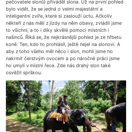
pečovatele slonů) přiváděl slona. Už na první pohled
bylo vidět, že se jedná o velmi majestátní a
inteligentní zvíře, které si zaslouží úctu. Ačkoliv
někteří z nás měli z jízdy na něm obavy, zvládli jsme
to všichni, a to i díky skvělé pomoci místních i
našinců. Říká se, že nejkrásnější pohled je ze hřbetu
koně. Ten, kdo to prohlásil, ještě nejel na slonovi. A
aby z toho všeho měl něco i slon, mohli jsme ho
nakrmit čerstvým ovocem a po náročné práci jsme
ho umyli v místní řece. Zde nás drahý slon také
osvěžil sprškou.