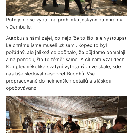
Poté jsme se vydali na prohlídku jeskynního chrámu
v Dambulle.
Autobus s námi zajel, co nejblíže to šlo, ale vystoupat
ke chrámu jsme museli už sami. Kopec to byl
pořádný, ale jelikož se počítalo, že půjdeme pomaleji
a na pohodu, šlo to téměř samo. A cíl nám vzal dech.
Komplex několika svatyní vytesaných ve skále, kde
nás tiše sledoval nespočet Buddhů. Vše
propracované do nejmenších detailů a s láskou
opečovávané.