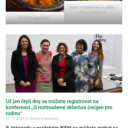
Relax v restauraci u pláže –
Petra s Petrou
Mořské speciality
Už jen čtyři dny se můžete registrovat na
konferenci „O roztroušené skleróze (ne)jen pro
rodinu“
22. 10. 2024
Žádné komentáře
9. listopadu v pražském IKEM se můžete potkat se