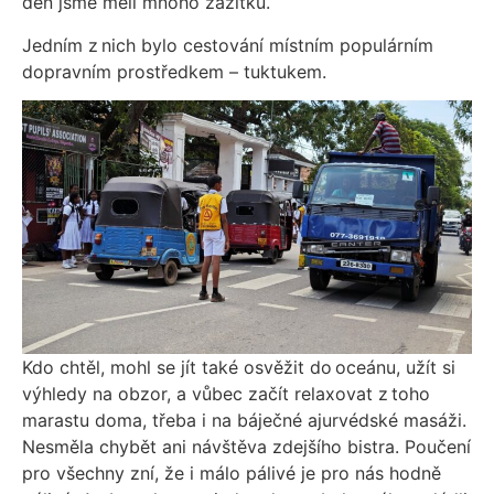
den jsme měli mnoho zážitků.
Jedním z nich bylo cestování místním populárním
dopravním prostředkem – tuktukem.
Kdo chtěl, mohl se jít také osvěžit do oceánu, užít si
výhledy na obzor, a vůbec začít relaxovat z toho
marastu doma, třeba i na báječné ajurvédské masáži.
Nesměla chybět ani návštěva zdejšího bistra. Poučení
pro všechny zní, že i málo pálivé je pro nás hodně