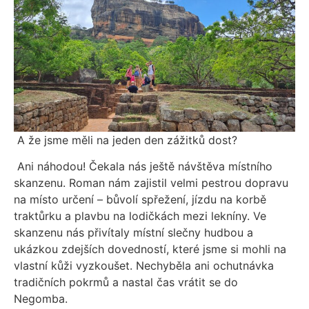
A že jsme měli na jeden den zážitků dost?
Ani náhodou! Čekala nás ještě návštěva místního
skanzenu. Roman nám zajistil velmi pestrou dopravu
na místo určení – bůvolí spřežení, jízdu na korbě
traktůrku a plavbu na lodičkách mezi lekníny. Ve
skanzenu nás přivítaly místní slečny hudbou a
ukázkou zdejších dovedností, které jsme si mohli na
vlastní kůži vyzkoušet. Nechyběla ani ochutnávka
tradičních pokrmů a nastal čas vrátit se do
Negomba.