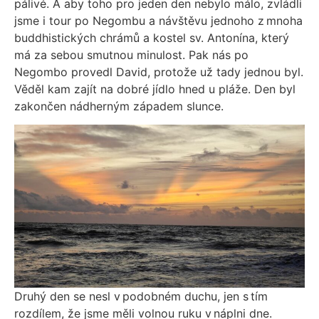
pálivé. A aby toho pro jeden den nebylo málo, zvládli
jsme i tour po Negombu a návštěvu jednoho z mnoha
buddhistických chrámů a kostel sv. Antonína, který
má za sebou smutnou minulost. Pak nás po
Negombo provedl David, protože už tady jednou byl.
Věděl kam zajít na dobré jídlo hned u pláže. Den byl
zakončen nádherným západem slunce.
Druhý den se nesl v podobném duchu, jen s tím
rozdílem, že jsme měli volnou ruku v náplni dne.