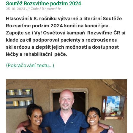
Soutěž Rozsviťme podzim 2024
25. 10. 2024
Žádné komentáře
Hlasování k 8. ročníku výtvarné a literární Soutěže
Rozsviťme podzim 2024 končí na konci října.
Zapojte se i Vy! Osvětová kampaň Rozsviťme ČR si
klade za cíl podporovat pacienty s roztroušenou
skl erózou a zlepšit jejich možnosti a dostupnost
léčby a rehabilitační péče.
(Pokračování textu…)