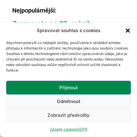
Nejpopulárnější:
Zveme vás na 22. ročník
Spravovat souhlas s cookies
konference „O roztroušené
skleróze (ne)jen pro rodinu“
Abychom poskytli co nejlepší služby, používáme k ukládání a/nebo
přístupu k informacím o zařízení, technologie jako jsou soubory cookies.
Číst více »
Souhlas s těmito technologiemi nám umožní zpracovávat údaje, jako je
chování při procházení nebo jedinečná ID na tomto webu. Nesouhlas
nebo odvolání souhlasu může nepříznivě ovlivnit určité vlastnosti a
Aktivní život s katetrem u RS: Jak
funkce.
bez zbytečných obav cestovat,
sportovat a chodit do společnosti
Příjmout
Číst více »
Odmítnout
Jak roztroušená skleróza
Zobrazit předvolby
ovlivňuje každodenní život?
Zásady cookies
GDPR
Zapojte se do výzkumu