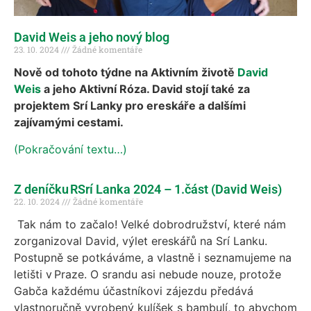
David Weis a jeho nový blog
23. 10. 2024
Žádné komentáře
Nově od tohoto týdne na Aktivním životě
David
Weis
a jeho Aktivní Róza. David stojí také za
projektem Srí Lanky pro ereskáře a dalšími
zajívamými cestami.
(Pokračování textu…)
Z deníčku RSrí Lanka 2024 – 1.část (David Weis)
22. 10. 2024
Žádné komentáře
Tak nám to začalo! Velké dobrodružství, které nám
zorganizoval David, výlet ereskářů na Srí Lanku.
Postupně se potkáváme, a vlastně i seznamujeme na
letišti v Praze. O srandu asi nebude nouze, protože
Gabča každému účastníkovi zájezdu předává
vlastnoručně vyrobený kulíšek s bambulí, to abychom