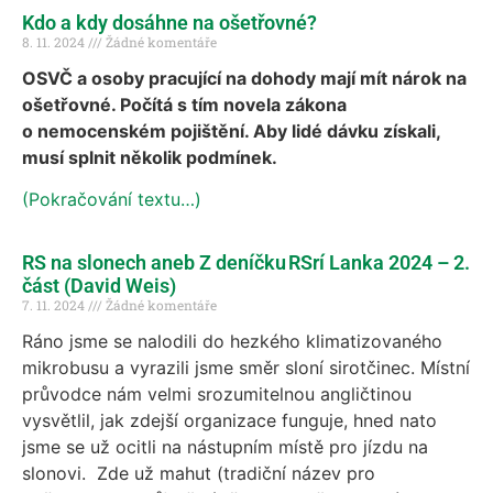
Kdo a kdy dosáhne na ošetřovné?
8. 11. 2024
Žádné komentáře
OSVČ a osoby pracující na dohody mají mít nárok na
ošetřovné. Počítá s tím novela zákona
o nemocenském pojištění. Aby lidé dávku získali,
musí splnit několik podmínek.
(Pokračování textu…)
RS na slonech aneb Z deníčku RSrí Lanka 2024 – 2.
část (David Weis)
7. 11. 2024
Žádné komentáře
Ráno jsme se nalodili do hezkého klimatizovaného
mikrobusu a vyrazili jsme směr sloní sirotčinec. Místní
průvodce nám velmi srozumitelnou angličtinou
vysvětlil, jak zdejší organizace funguje, hned nato
jsme se už ocitli na nástupním místě pro jízdu na
slonovi. Zde už mahut (tradiční název pro