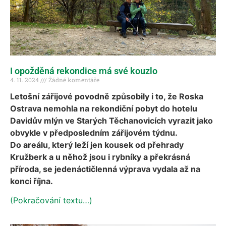
I opožděná rekondice má své kouzlo
4. 11. 2024
Žádné komentáře
Letošní zářijové povodně způsobily i to, že Roska
Ostrava nemohla na rekondiční pobyt do hotelu
Davidův mlýn ve Starých Těchanovicích vyrazit jako
obvykle v předposledním zářijovém týdnu.
Do areálu, který leží jen kousek od přehrady
Kružberk a u něhož jsou i rybníky a překrásná
příroda, se jedenáctičlenná výprava vydala až na
konci října.
(Pokračování textu…)