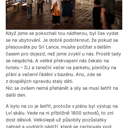
Když jsme se pokochali tou nádherou, byl čas vydat
se na ubytování. Je dobré podotknout, že pokud se
přesouváte po Srí Lance, musíte počítat s delším
časem pro dojezd, než jsme zvyklí u nás. Prostě tady
se nespěchá. A veliké překvapení nás čekalo na
hotelu – DJ a taneční večer na parketu, písničky na
přání a večerní řádění v bazénu. Ano, zde se
z dospělých opravdu staly děti.
Nic se ovšem nemá přehánět a síly se musí šetřit na
další den.
A bylo na co je šetřit, protože v plánu byl výstup na
Lví skálu. Vede na ni přibližně 1800 schodů, to zní
dost děsivě. Velkolepě už působily pozůstatky
zahrad a vodních nádrží, které se zachovaly pod