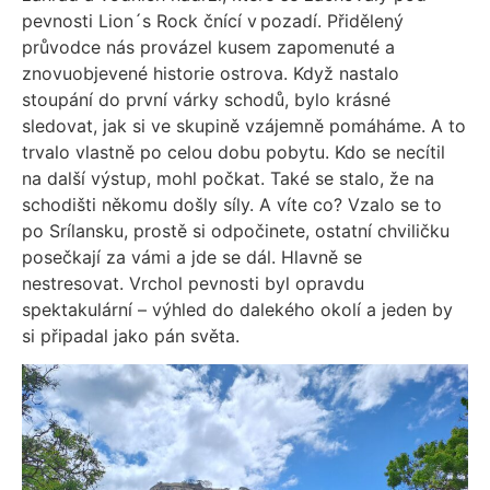
pevnosti Lion´s Rock čnící v pozadí. Přidělený
průvodce nás provázel kusem zapomenuté a
znovuobjevené historie ostrova. Když nastalo
stoupání do první várky schodů, bylo krásné
sledovat, jak si ve skupině vzájemně pomáháme. A to
trvalo vlastně po celou dobu pobytu. Kdo se necítil
na další výstup, mohl počkat. Také se stalo, že na
schodišti někomu došly síly. A víte co? Vzalo se to
po Srílansku, prostě si odpočinete, ostatní chviličku
posečkají za vámi a jde se dál. Hlavně se
nestresovat. Vrchol pevnosti byl opravdu
spektakulární – výhled do dalekého okolí a jeden by
si připadal jako pán světa.