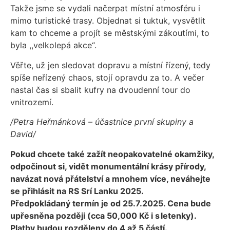
Takže jsme se vydali načerpat místní atmosféru i
mimo turistické trasy. Objednat si tuktuk, vysvětlit
kam to chceme a projít se městskými zákoutími, to
byla ,,velkolepá akce“.
Věřte, už jen sledovat dopravu a místní řízený, tedy
spíše neřízený chaos, stojí opravdu za to. A večer
nastal čas si sbalit kufry na dvoudenní tour do
vnitrozemí.
/Petra Heřmánková – účastnice první skupiny a
David/
Pokud chcete také zažít neopakovatelné okamžiky,
odpočinout si, vidět monumentální krásy přírody,
navázat nová přátelství a mnohem více, neváhejte
se přihlásit na RS Srí Lanku 2025.
Předpokládaný termín je od 25.7.2025. Cena bude
upřesněna později (cca 50,000 Kč i s letenky).
Platby budou rozděleny do 4 až 5 částí.