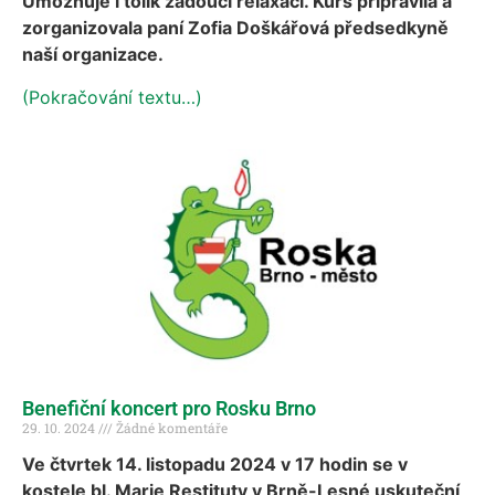
Umožňuje i tolik žádoucí relaxaci. Kurs připravila a
zorganizovala paní Zofia Doškářová předsedkyně
naší organizace.
(Pokračování textu…)
Benefiční koncert pro Rosku Brno
29. 10. 2024
Žádné komentáře
Ve čtvrtek 14. listopadu 2024 v 17 hodin se v
kostele bl. Marie Restituty v Brně-Lesné uskuteční