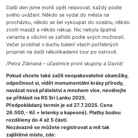
Další den jsme mohli opět relaxovat, každý podle
svého uvážení. Někdo se vydal do města na
procházku, někdo se šel vykoupat do oceánu, někdo
zvolil masáž a někdo nákup. Nic nebyla špatná
varianta a všichni se zařídili podle svých možností.
Večer probíhal v duchu balení všech potřebných
propriet na další několikadenní tour po ostrově.
/Petra Zlámaná – účastnice první skupiny a David/
Pokud chcete také zažít neopakovatelné okamžiky,
odpočinout si, vidět monumentální krásy přírody,
navázat nová přátelství a mnohem více, neváhejte
se přihlásit na RS Srí Lanku 2025.
Předpokládaný termín je od 27.7.2025. Cena
26.500,- Kč + letenky a kapesné). Platby budou
rozděleny do 4 až 5 částí.
Nezávazně se můžete registrovat a mít tak
zajištěné místo, zde: